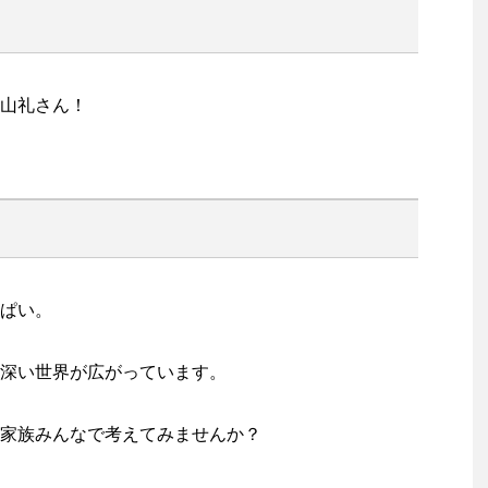
山礼さん！
ぱい。
深い世界が広がっています。
家族みんなで考えてみませんか？