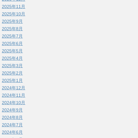
2025年11月
2025年10月
2025年9月
2025年8月
2025年7月
2025年6月
2025年5月
2025年4月
2025年3月
2025年2月
2025年1月
2024年12月
2024年11月
2024年10月
2024年9月
2024年8月
2024年7月
2024年6月