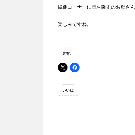
縁側コーナーに岡村隆史のお母さん
楽しみですね。
共有:
いいね: