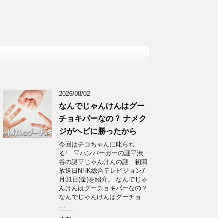
2026/08/02
なんでじゃんけんはグー
チョキパーなの？ ナメク
ジがヘビに勝ったから
今回はチコちゃんに叱られ
る! ▽ハンバーガーの謎▽渋
谷の謎▽じゃんけんの謎 初回
放送日NHK総合テレビジョン7
月31日(金)を紹介。 なんでじゃ
んけんはグーチョキパーなの？
なんでじゃんけんはグーチョ
…