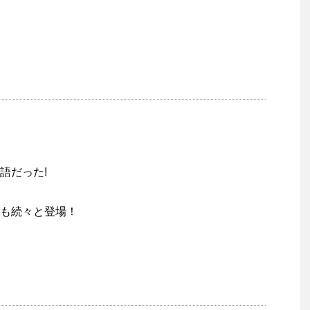
語だった!
も続々と登場！