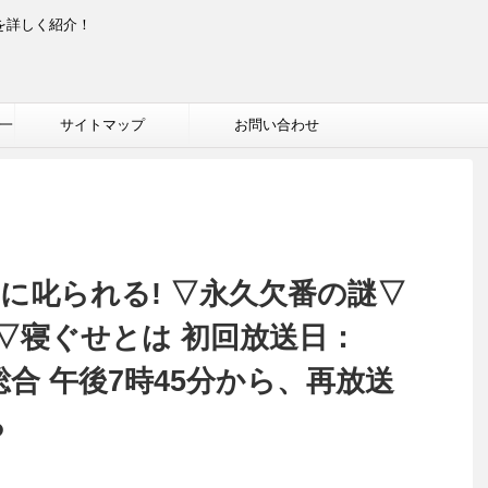
を詳しく紹介！
一
サイトマップ
お問い合わせ
に叱られる! ▽永久欠番の謎▽
▽寝ぐせとは 初回放送日：
K総合 午後7時45分から、再放送
ら