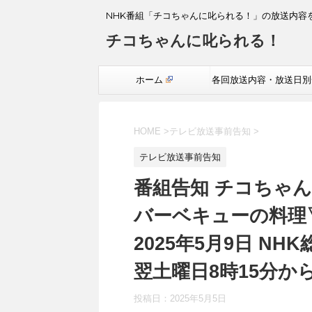
NHK番組「チコちゃんに叱られる！」の放送内容
チコちゃんに叱られる！
ホーム
各回放送内容・放送日別
覧
HOME
>
テレビ放送事前告知
>
テレビ放送事前告知
番組告知 チコちゃん
バーベキューの料理
2025年5月9日 NH
翌土曜日8時15分か
投稿日：
2025年5月5日