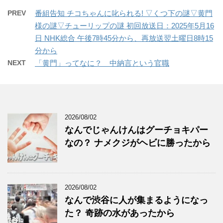
PREV
番組告知 チコちゃんに叱られる! ▽くつ下の謎▽黄門
様の謎▽チューリップの謎 初回放送日：2025年5月16
日 NHK総合 午後7時45分から、再放送翌土曜日8時15
分から
NEXT
「黄門」ってなに？ 中納言という官職
2026/08/02
なんでじゃんけんはグーチョキパー
なの？ ナメクジがヘビに勝ったから
2026/08/02
なんで渋谷に人が集まるようになっ
た？ 奇跡の水があったから