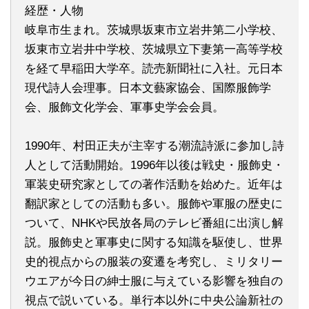
経歴・人物
岐阜市生まれ。茨城県坂東市立岩井第二小学校、
坂東市立岩井中学校、茨城県立下妻第一高等学校
を経て早稲田大学卒。読売新聞社に入社。元日本
現代詩人会理事。日本文藝家協会、国際服飾学
会、服飾文化学会、軍事史学会会員。
1990年、村田正夫が主宰する潮流詩派に参加し詩
人として活動開始。1996年以後は戦史・服飾史・
軍装史研究家としての著作活動を始めた。近年は
翻訳家としての活動も多い。服飾や軍服の歴史に
ついて、NHKや民放各局のテレビ番組に出演し解
説。服飾史と軍事史に関する知識を駆使し、世界
史的視点からの服装の変遷を考究し、ミリタリー
ウエアが今日の紳士服に与えている影響を独自の
視点で説いている。単行本以外に中央公論新社の