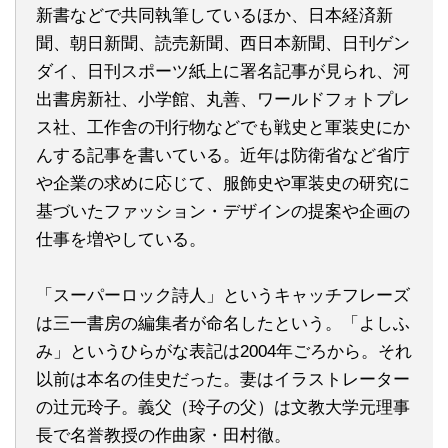
新書などで共同執筆しているほか、日本経済新
聞、朝日新聞、読売新聞、西日本新聞、日刊ゲン
ダイ、日刊スポーツ紙上に署名記事が見られ、河
出書房新社、小学館、丸善、ワールドフォトプレ
ス社、工作舎の刊行物などでも戦史と軍装史にか
んする記事を書いている。近年は防衛省など省庁
や企業の求めに応じて、服飾史や軍装史の研究に
基づいたファッション・デザインの提案や企画の
仕事を増やしている。
「スーパーロック詩人」というキャッチフレーズ
は三一書房の編集者が命名したという。「よしふ
み」というひらがな表記は2004年ごろから。それ
以前は本名の佳史だった。妻はイラストレーター
の辻元玲子。義父（玲子の父）は文教大学元理事
長で名誉教授の作曲家・田村徹。