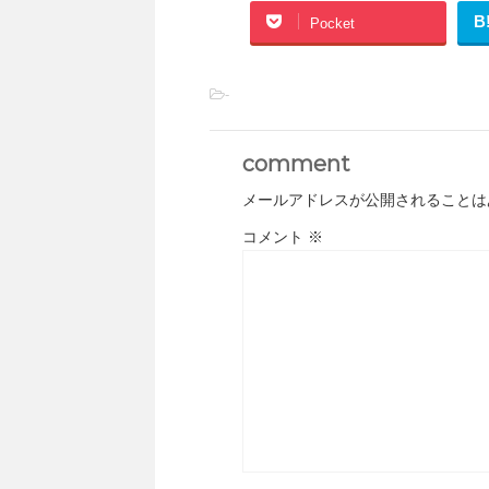
B
Pocket
-
comment
メールアドレスが公開されることは
コメント
※