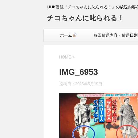
NHK番組「チコちゃんに叱られる！」の放送内容
チコちゃんに叱られる！
ホーム
各回放送内容・放送日別
覧
HOME
>
IMG_6953
投稿日：
2025年5月19日