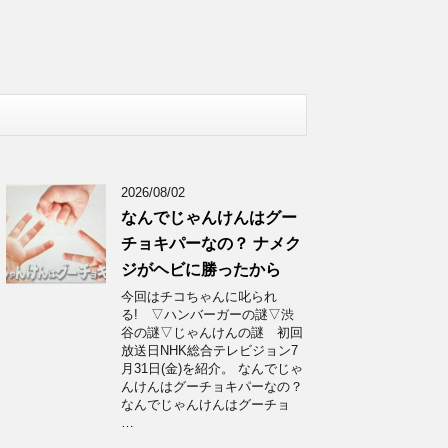
2026/08/02
なんでじゃんけんはグー
チョキパーなの？ ナメク
ジがヘビに勝ったから
今回はチコちゃんに叱られ
る! ▽ハンバーガーの謎▽渋
谷の謎▽じゃんけんの謎 初回
放送日NHK総合テレビジョン7
月31日(金)を紹介。 なんでじゃ
んけんはグーチョキパーなの？
なんでじゃんけんはグーチョ
…