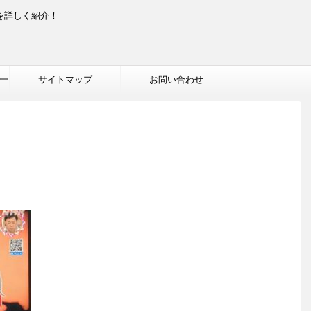
を詳しく紹介！
一
サイトマップ
お問い合わせ