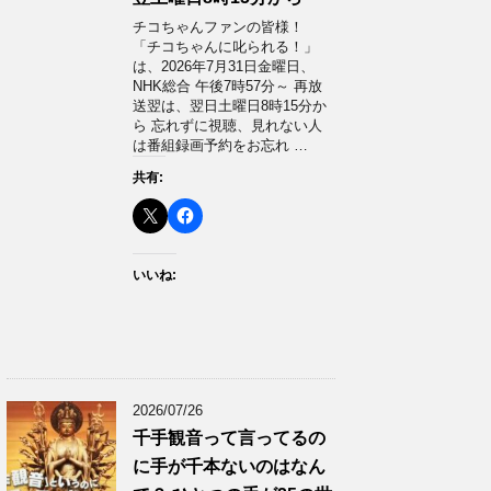
チコちゃんファンの皆様！
「チコちゃんに叱られる！」​
は、2026年7月31日金曜日、
NHK総合 午後7時57分～ 再放
送翌は、翌日土曜日8時15分か
ら 忘れずに視聴、見れない人
は番組録画予約をお忘れ …
共有:
いいね:
2026/07/26
千手観音って言ってるの
に手が千本ないのはなん