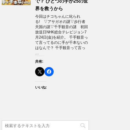
で？ ひとつの手が25の世
界を救うから
今回はチコちゃんに叱られ
る! ▽アサガオの謎▽歩行者
天国の謎▽千手観音の謎 初回
放送日NHK総合テレビジョン7
月24日(金)を紹介。 千手観音っ
て言ってるのに手が千本ないの
はなんで？ 千手観音って言っ
…
共有:
いいね: