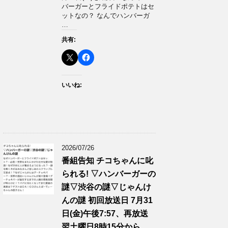
バーガーとフライドポテトはセ
ットなの？ なんでハンバーガ
…
共有:
いいね:
2026/07/26
番組告知 チコちゃんに叱
られる! ▽ハンバーガーの
謎▽渋谷の謎▽じゃんけ
んの謎 初回放送日 7月31
日(金)午後7:57、再放送
翌土曜日8時15分から