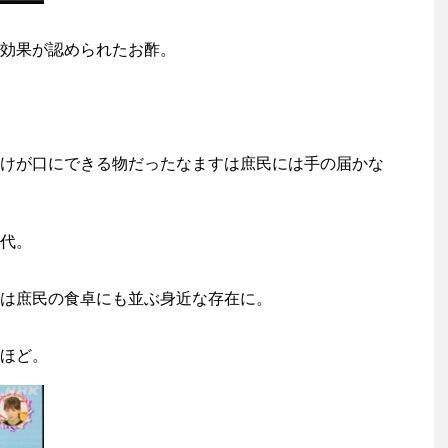
効果が認められたお酢。
けが口にできる物だったなますは庶民には手の届かな
代。
は庶民の食卓にも並ぶ身近な存在に。
ほど。