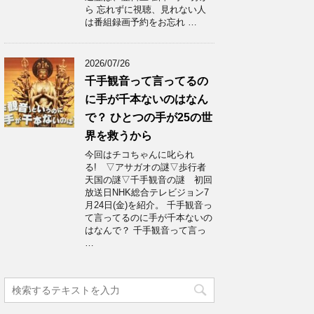
ら 忘れずに視聴、見れない人
は番組録画予約をお忘れ …
2026/07/26
千手観音って言ってるの
に手が千本ないのはなん
で？ ひとつの手が25の世
界を救うから
今回はチコちゃんに叱られ
る! ▽アサガオの謎▽歩行者
天国の謎▽千手観音の謎 初回
放送日NHK総合テレビジョン7
月24日(金)を紹介。 千手観音っ
て言ってるのに手が千本ないの
はなんで？ 千手観音って言っ
…