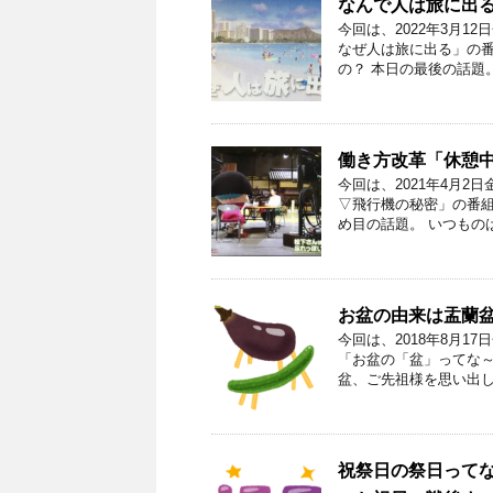
なんで人は旅に出
今回は、2022年3月
なぜ人は旅に出る」の番
の？ 本日の最後の話題。
働き方改革「休憩
今回は、2021年4月
▽飛行機の秘密」の番組
め目の話題。 いつもの
お盆の由来は盂蘭盆
今回は、2018年8月
「お盆の「盆」ってな～
盆、ご先祖様を思い出し
祝祭日の祭日ってな