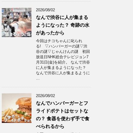
2026/08/02
なんで渋谷に人が集まる
ようになった？ 奇跡の水
があったから
今回はチコちゃんに叱られ
る! ▽ハンバーガーの謎▽渋
谷の謎▽じゃんけんの謎 初回
放送日NHK総合テレビジョン7
月31日(金)を紹介。 なんで渋谷
に人が集まるようになった？
なんで渋谷に人が集まるように
…
2026/08/02
なんでハンバーガーとフ
ライドポテトはセットな
の？ 食器を使わず手で食
べられるから