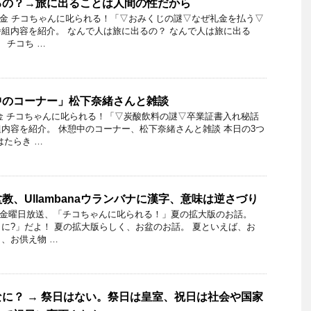
るの？→旅に出ることは人間の性だから
12日金 チコちゃんに叱られる！「▽おみくじの謎▽なぜ礼金を払う▽
組内容を紹介。 なんで人は旅に出るの？ なんで人は旅に出る
 チコち …
中のコーナー」松下奈緒さんと雑談
2日金 チコちゃんに叱られる！「▽炭酸飲料の謎▽卒業証書入れ秘話
内容を紹介。 休憩中のコーナー、松下奈緒さんと雑談 本日の3つ
はたらき …
教、Ullambanaウランバナに漢字、意味は逆さづり
17日金曜日放送、「チコちゃんに叱られる！」夏の拡大版のお話。
に?」だよ！ 夏の拡大版らしく、お盆のお話。 夏といえば、お
、お供え物 …
に？ → 祭日はない。祭日は皇室、祝日は社会や国家