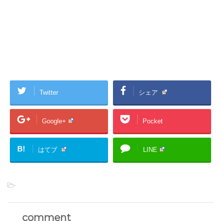
Twitter
シェア
Google+
Pocket
B!
はてブ
LINE
-
comment