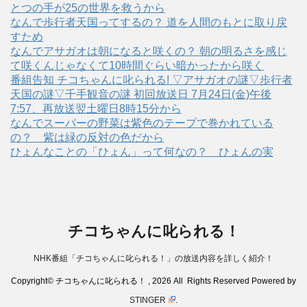
とつの手が25の世界を救うから
なんで歩行者天国ってするの？ 道を人間のもとに取り戻
すため
なんでアサガオは朝になると咲くの？ 朝の明るさを感じ
て咲くんじゃなくて10時間ぐらい暗かったから咲く
番組告知 チコちゃんに叱られる! ▽アサガオの謎▽歩行者
天国の謎▽千手観音の謎 初回放送日 7月24日(金)午後
7:57、再放送翌土曜日8時15分から
なんでスーパーの野菜は紫色のテープで巻かれている
の？ 紫は緑の反対の色だから
ひょんなことの「ひょん」って何なの？ ひょんの実
チコちゃんに叱られる！
NHK番組「チコちゃんに叱られる！」の放送内容を詳しく紹介！
Copyright© チコちゃんに叱られる！ , 2026 All Rights Reserved Powered by
STINGER
.