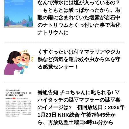
なんで海水には塩が入っているの？
→もともとは酸っぱかったから。塩
酸の雨に含まれていた塩素が岩石中
のナトリウムとくっ付いた事で塩化
ナトリウムに
くすぐったいは何？マラリアやジカ
熱など病気を運ぶ蚊や虫から体を守
る感覚センサー！
番組告知 チコちゃんに叱られる! ▽
ハイタッチの謎▽マフラーの謎▽毒
のイメージは? 初回放送日：2026年
1月23日 NHK総合 午後7時45分か
ら、再放送翌土曜日8時15分から