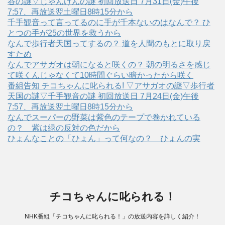
谷の謎▽じゃんけんの謎 初回放送日 7月31日(金)午後
7:57、再放送翌土曜日8時15分から
千手観音って言ってるのに手が千本ないのはなんで？ ひ
とつの手が25の世界を救うから
なんで歩行者天国ってするの？ 道を人間のもとに取り戻
すため
なんでアサガオは朝になると咲くの？ 朝の明るさを感じ
て咲くんじゃなくて10時間ぐらい暗かったから咲く
番組告知 チコちゃんに叱られる! ▽アサガオの謎▽歩行者
天国の謎▽千手観音の謎 初回放送日 7月24日(金)午後
7:57、再放送翌土曜日8時15分から
なんでスーパーの野菜は紫色のテープで巻かれている
の？ 紫は緑の反対の色だから
ひょんなことの「ひょん」って何なの？ ひょんの実
チコちゃんに叱られる！
NHK番組「チコちゃんに叱られる！」の放送内容を詳しく紹介！