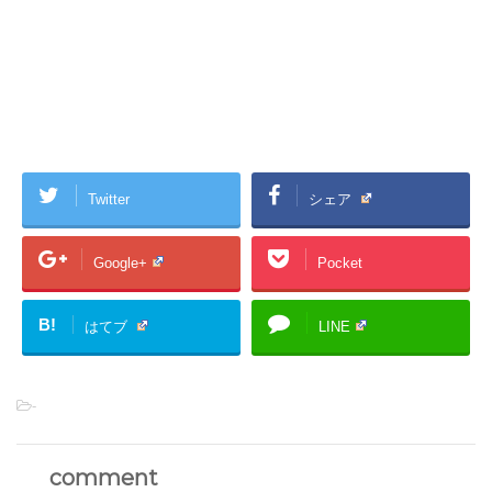
Twitter
シェア
Google+
Pocket
B!
はてブ
LINE
-
comment