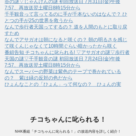
谷の謎▽じゃんけんの謎 初回放送日 7月31日(金)午後
7:57、再放送翌土曜日8時15分から
千手観音って言ってるのに手が千本ないのはなんで？ ひ
とつの手が25の世界を救うから
なんで歩行者天国ってするの？ 道を人間のもとに取り戻
すため
なんでアサガオは朝になると咲くの？ 朝の明るさを感じ
て咲くんじゃなくて10時間ぐらい暗かったから咲く
番組告知 チコちゃんに叱られる! ▽アサガオの謎▽歩行者
天国の謎▽千手観音の謎 初回放送日 7月24日(金)午後
7:57、再放送翌土曜日8時15分から
なんでスーパーの野菜は紫色のテープで巻かれている
の？ 紫は緑の反対の色だから
ひょんなことの「ひょん」って何なの？ ひょんの実
チコちゃんに叱られる！
NHK番組「チコちゃんに叱られる！」の放送内容を詳しく紹介！