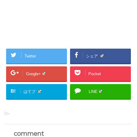
Twitter
シェア
Google+
Pocket
B!
はてブ
LINE
-
comment