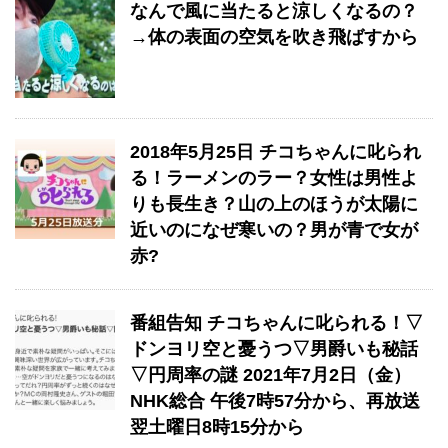
なんで風に当たると涼しくなるの？
→体の表面の空気を吹き飛ばすから
2018年5月25日 チコちゃんに叱られ
る！​ラーメンのラー？女性は男性よ
りも長生き？山の上のほうが太陽に
近いのになぜ寒いの？男が青で女が
赤?
番組告知 チコちゃんに叱られる！▽
ドンヨリ空と憂うつ▽男爵いも秘話
▽円周率の謎 2021年7月2日（金）
NHK総合 午後7時57分から、再放送
翌土曜日8時15分から