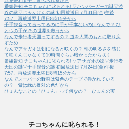
器を使わず手で食べられるから
番組告知 チコちゃんに叱られる! ▽ハンバーガーの謎▽渋
谷の謎▽じゃんけんの謎 初回放送日 7月31日(金)午後
7:57、再放送翌土曜日8時15分から
千手観音って言ってるのに手が千本ないのはなんで？ ひ
とつの手が25の世界を救うから
なんで歩行者天国ってするの？ 道を人間のもとに取り戻
すため
なんでアサガオは朝になると咲くの？ 朝の明るさを感じ
て咲くんじゃなくて10時間ぐらい暗かったから咲く
番組告知 チコちゃんに叱られる! ▽アサガオの謎▽歩行者
天国の謎▽千手観音の謎 初回放送日 7月24日(金)午後
7:57、再放送翌土曜日8時15分から
なんでスーパーの野菜は紫色のテープで巻かれている
の？ 紫は緑の反対の色だから
ひょんなことの「ひょん」って何なの？ ひょんの実
チコちゃんに叱られる！