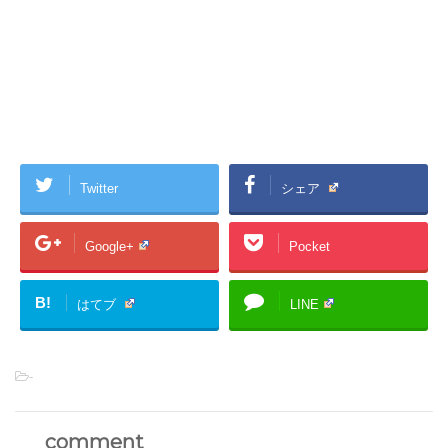
Twitter
シェア
Google+
Pocket
B!
はてブ
LINE
-
comment