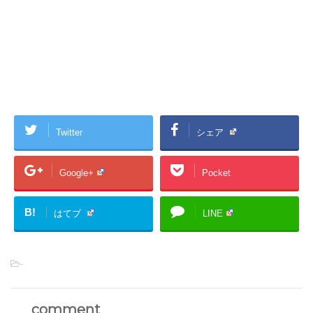
Twitter
シェア
Google+
Pocket
B!
はてブ
LINE
-
comment