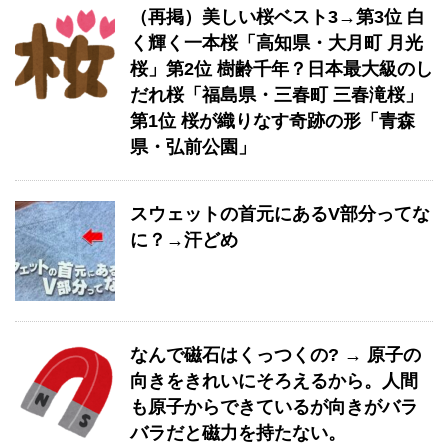
（再掲）美しい桜ベスト3→第3位 白
く輝く一本桜「高知県・大月町 月光
桜」第2位 樹齢千年？日本最大級のし
だれ桜「福島県・三春町 三春滝桜」
第1位 桜が織りなす奇跡の形「青森
県・弘前公園」
スウェットの首元にあるV部分ってな
に？→汗どめ
なんで磁石はくっつくの? → 原子の
向きをきれいにそろえるから。人間
も原子からできているが向きがバラ
バラだと磁力を持たない。