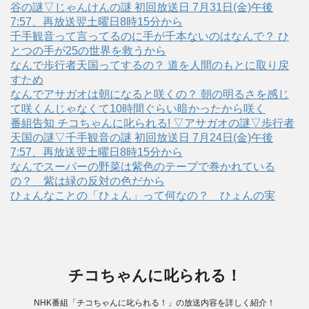
谷の謎▽じゃんけんの謎 初回放送日 7月31日(金)午後
7:57、再放送翌土曜日8時15分から
千手観音って言ってるのに手が千本ないのはなんで？ ひ
とつの手が25の世界を救うから
なんで歩行者天国ってするの？ 道を人間のもとに取り戻
すため
なんでアサガオは朝になると咲くの？ 朝の明るさを感じ
て咲くんじゃなくて10時間ぐらい暗かったから咲く
番組告知 チコちゃんに叱られる! ▽アサガオの謎▽歩行者
天国の謎▽千手観音の謎 初回放送日 7月24日(金)午後
7:57、再放送翌土曜日8時15分から
なんでスーパーの野菜は紫色のテープで巻かれている
の？ 紫は緑の反対の色だから
ひょんなことの「ひょん」って何なの？ ひょんの実
チコちゃんに叱られる！
NHK番組「チコちゃんに叱られる！」の放送内容を詳しく紹介！