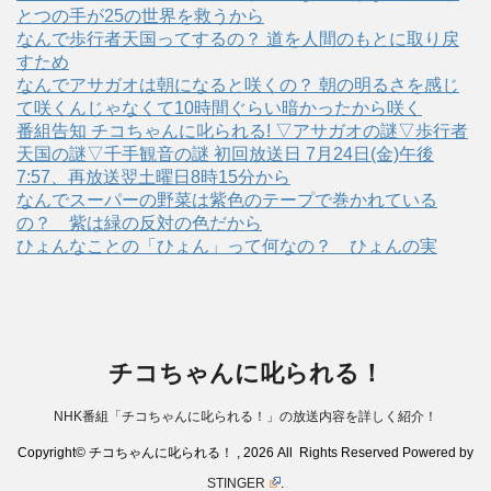
とつの手が25の世界を救うから
なんで歩行者天国ってするの？ 道を人間のもとに取り戻
すため
なんでアサガオは朝になると咲くの？ 朝の明るさを感じ
て咲くんじゃなくて10時間ぐらい暗かったから咲く
番組告知 チコちゃんに叱られる! ▽アサガオの謎▽歩行者
天国の謎▽千手観音の謎 初回放送日 7月24日(金)午後
7:57、再放送翌土曜日8時15分から
なんでスーパーの野菜は紫色のテープで巻かれている
の？ 紫は緑の反対の色だから
ひょんなことの「ひょん」って何なの？ ひょんの実
チコちゃんに叱られる！
NHK番組「チコちゃんに叱られる！」の放送内容を詳しく紹介！
Copyright© チコちゃんに叱られる！ , 2026 All Rights Reserved Powered by
STINGER
.