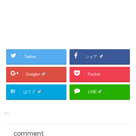
Twitter
シェア
Google+
Pocket
B!
はてブ
LINE
-
comment