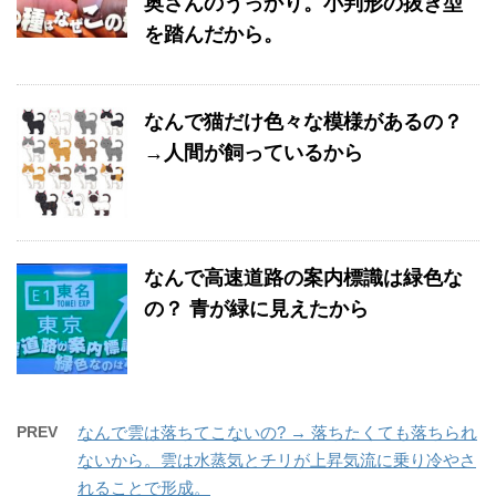
奥さんのうっかり。小判形の抜き型
を踏んだから。
なんで猫だけ色々な模様があるの？
→人間が飼っているから
なんで高速道路の案内標識は緑色な
の？ 青が緑に見えたから
PREV
なんで雲は落ちてこないの? → 落ちたくても落ちられ
ないから。雲は水蒸気とチリが上昇気流に乗り冷やさ
れることで形成。