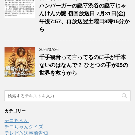
ハンバーガーの謎▽渋谷の謎▽じゃ
んけんの謎 初回放送日 7月31日(金)
午後7:57、再放送翌土曜日8時15分か
ら
2026/07/26
千手観音って言ってるのに手が千本
ないのはなんで？ ひとつの手が25の
世界を救うから
カテゴリー
チコちゃん
チコちゃんクイズ
テレビ放送事前告知