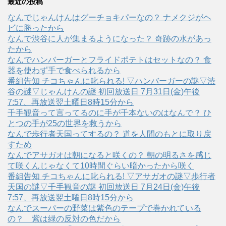
最近の投稿
なんでじゃんけんはグーチョキパーなの？ ナメクジがヘ
ビに勝ったから
なんで渋谷に人が集まるようになった？ 奇跡の水があっ
たから
なんでハンバーガーとフライドポテトはセットなの？ 食
器を使わず手で食べられるから
番組告知 チコちゃんに叱られる! ▽ハンバーガーの謎▽渋
谷の謎▽じゃんけんの謎 初回放送日 7月31日(金)午後
7:57、再放送翌土曜日8時15分から
千手観音って言ってるのに手が千本ないのはなんで？ ひ
とつの手が25の世界を救うから
なんで歩行者天国ってするの？ 道を人間のもとに取り戻
すため
なんでアサガオは朝になると咲くの？ 朝の明るさを感じ
て咲くんじゃなくて10時間ぐらい暗かったから咲く
番組告知 チコちゃんに叱られる! ▽アサガオの謎▽歩行者
天国の謎▽千手観音の謎 初回放送日 7月24日(金)午後
7:57、再放送翌土曜日8時15分から
なんでスーパーの野菜は紫色のテープで巻かれている
の？ 紫は緑の反対の色だから