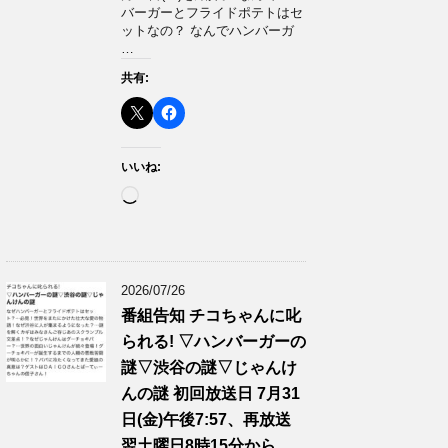
バーガーとフライドポテトはセ
ットなの？ なんでハンバーガ
…
共有:
いいね:
読
み
込
み
中…
2026/07/26
番組告知 チコちゃんに叱
られる! ▽ハンバーガーの
謎▽渋谷の謎▽じゃんけ
んの謎 初回放送日 7月31
日(金)午後7:57、再放送
翌土曜日8時15分から