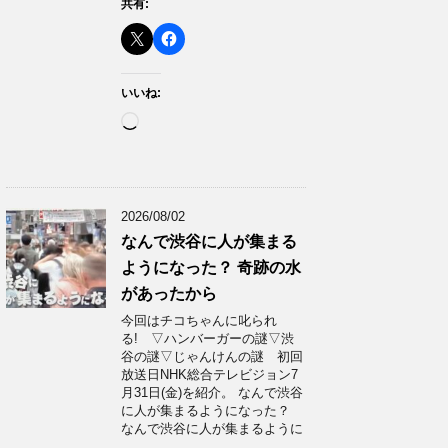
共有:
いいね:
読
み
込
み
中…
2026/08/02
なんで渋谷に人が集まる
ようになった？ 奇跡の水
があったから
今回はチコちゃんに叱られ
る! ▽ハンバーガーの謎▽渋
谷の謎▽じゃんけんの謎 初回
放送日NHK総合テレビジョン7
月31日(金)を紹介。 なんで渋谷
に人が集まるようになった？
なんで渋谷に人が集まるように
…