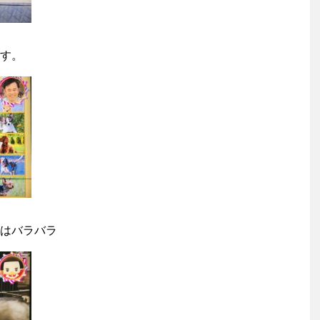
す。
はバラバラ