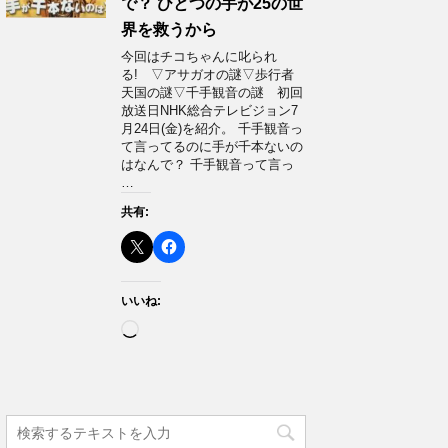
で？ ひとつの手が25の世
界を救うから
今回はチコちゃんに叱られ
る! ▽アサガオの謎▽歩行者
天国の謎▽千手観音の謎 初回
放送日NHK総合テレビジョン7
月24日(金)を紹介。 千手観音っ
て言ってるのに手が千本ないの
はなんで？ 千手観音って言っ
…
共有:
いいね:
読
み
込
み
中…