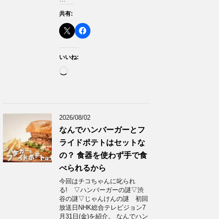
共有:
いいね:
読
み
込
み
中…
2026/08/02
なんでハンバーガーとフ
ライドポテトはセットな
の？ 食器を使わず手で食
べられるから
今回はチコちゃんに叱られ
る! ▽ハンバーガーの謎▽渋
谷の謎▽じゃんけんの謎 初回
放送日NHK総合テレビジョン7
月31日(金)を紹介。 なんでハン