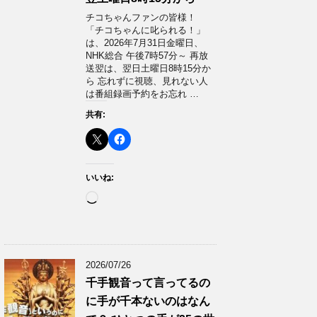
チコちゃんファンの皆様！
「チコちゃんに叱られる！」​
は、2026年7月31日金曜日、
NHK総合 午後7時57分～ 再放
送翌は、翌日土曜日8時15分か
ら 忘れずに視聴、見れない人
は番組録画予約をお忘れ …
共有:
いいね:
読
み
込
み
中…
2026/07/26
千手観音って言ってるの
に手が千本ないのはなん