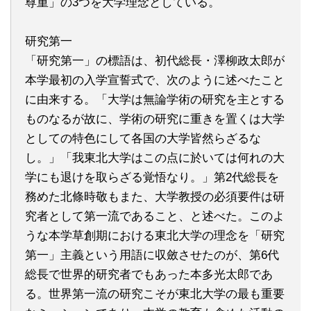
尊重」の3つを大学理念としている。
研究第一
「研究第一」の標語は、初代総長・澤柳政太郎が
本学最初の入学宣誓式で、次のように述べたこと
に由来する。「大学は無論学術の研究を主とする
ものなるが故に、学術の研究に重きを置くは大学
としての特色にして各国の大学皆然らざるな
し。」「我東北大学はこの点に於いては何れの大
学にも退けを取らざる覚悟なり。」第2代総長を
務めた北條時敬もまた、大学教授の必須要件は研
究者として第一流であること、と述べた。このよ
うな本学草創期における東北大学の理念を「研究
第一」主義という用語に収斂させたのが、第6代
総長で世界的研究者でもあった本多光太郎であ
る。世界第一流の研究こそが東北大学の最も重要