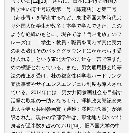
っている[12][13]。さらに、日本における外国人
留学生の博士号取得第一号（陈建功）と第二号
（苏步青）を輩出するなど、東北帝国大学時代よ
り外国人留学生が数多く本学で学んできた。この
ような経緯のもとに、現在では「門戸開放」のフ
レーズは、「学生・教員・職員を問わず真に実力
のある者はそのバックグラウンドにかかわらず受
け入れる」という東北大学の方針を一言で表すた
めの標語となっている。また、男女雇用機会均等
法の改正を受け、杜の都女性科学者ハードリング
支援事業やサイエンスエンジェル制度も導入され
ている。2014年には、男女共同参画社会を目指す
活発な取組の一助となるよう、澤柳政太郎記念東
北大学男女共同参画賞（通称：澤柳記念賞）が創
設された。現在の学部学生は、東北地方以外の出
身者が過半数を占めており[14]、旧帝国大学の中