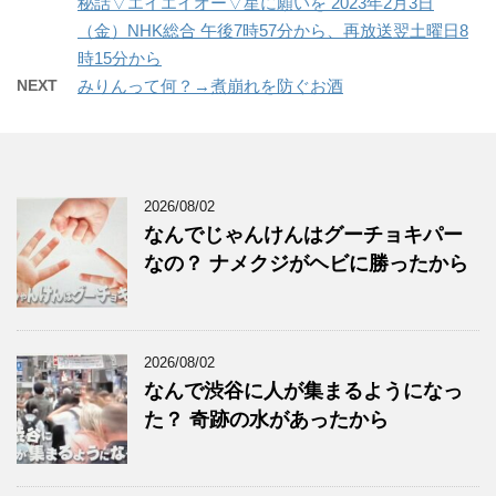
秘話▽エイエイオー▽星に願いを 2023年2月3日
（金）NHK総合 午後7時57分から、再放送翌土曜日8
時15分から
NEXT
みりんって何？→煮崩れを防ぐお酒
2026/08/02
なんでじゃんけんはグーチョキパー
なの？ ナメクジがヘビに勝ったから
2026/08/02
なんで渋谷に人が集まるようになっ
た？ 奇跡の水があったから