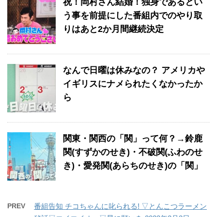
祝！岡村さん結婚！独身であるとい
う事を前提にした番組内でのやり取
りはあと2か月間継続決定
なんで日曜は休みなの？ アメリカや
イギリスにナメられたくなかったか
ら
関東・関西の「関」って何？→鈴鹿
関(すずかのせき)・不破関(ふわのせ
き)・愛発関(あらちのせき)の「関」
PREV
番組告知 チコちゃんに叱られる! ▽とんこつラーメン