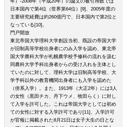
年）-2008年（平成20年）の論文の被引用数では
日本国内で第4位（世界第64位）[9]、2005年度の
主要研究経費は約260億円で、日本国内で第2位と
なっている[10]。
門戸開放
東北帝国大学理科大学創設当初、既設の帝国大学
が旧制高等学校出身者にのみ入学を認め、東北帝
国大学農科大学が札幌農学校予修科の流れを汲む
同農科大学予科出身者からの受け入れを主体とし
ていたのに対して、理科大学は旧制高等学校、大
学予科以外の教育機関出身者にも入学を認めた
（傍系入学）。また、1913年（大正2年）には3人
の女性（黒田チカ、丹下ウメ、牧田らく）に対し
て入学を許可した。これは帝国大学としては初め
ての女性に対する入学許可であり[11]、入学許可
が官報に掲載された8月21日は女子大生の日とな