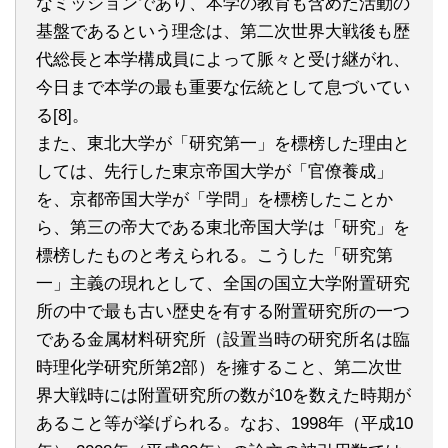
なミッションであり、本学の教育も含めた活動の
基盤であるという理念は、第二次世界大戦後も歴
代総長と本学構成員によって脈々と受け継がれ、
今日まで本学の最も重要な伝統として息づいてい
る[8]。
また、東北大学が「研究第一」を標榜した理由と
しては、先行した東京帝国大学が「官僚養成」
を、京都帝国大学が「学問」を標榜したことか
ら、第三の帝大である東北帝国大学は「研究」を
標榜したものと考えられる。こうした「研究第
一」主義の現れとして、全国の国立大学附置研究
所の中で最も古い歴史を有する附置研究所の一つ
である金属材料研究所（設置当時の研究所名は臨
時理化学研究所第2部）を擁すること、第二次世
界大戦時には附置研究所の数が10を数えた時期が
あること等が挙げられる。なお、1998年（平成10