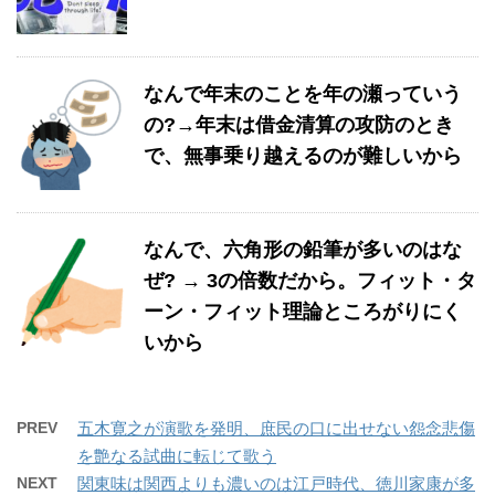
なんで年末のことを年の瀬っていう
の?→年末は借金清算の攻防のとき
で、無事乗り越えるのが難しいから
なんで、六角形の鉛筆が多いのはな
ぜ? → 3の倍数だから。フィット・タ
ーン・フィット理論ところがりにく
いから
PREV
五木寛之が演歌を発明、庶民の口に出せない怨念悲傷
を艶なる試曲に転じて歌う
NEXT
関東味は関西よりも濃いのは江戸時代、徳川家康が多