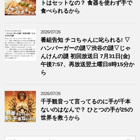
トはセットなの？ 食器を使わず手で
食べられるから
2026/07/26
番組告知 チコちゃんに叱られる! ▽
ハンバーガーの謎▽渋谷の謎▽じゃ
んけんの謎 初回放送日 7月31日(金)
午後7:57、再放送翌土曜日8時15分か
ら
2026/07/26
千手観音って言ってるのに手が千本
ないのはなんで？ ひとつの手が25の
世界を救うから