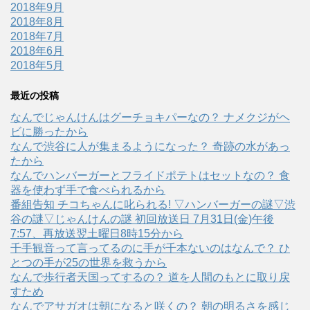
2018年9月
2018年8月
2018年7月
2018年6月
2018年5月
最近の投稿
なんでじゃんけんはグーチョキパーなの？ ナメクジがヘ
ビに勝ったから
なんで渋谷に人が集まるようになった？ 奇跡の水があっ
たから
なんでハンバーガーとフライドポテトはセットなの？ 食
器を使わず手で食べられるから
番組告知 チコちゃんに叱られる! ▽ハンバーガーの謎▽渋
谷の謎▽じゃんけんの謎 初回放送日 7月31日(金)午後
7:57、再放送翌土曜日8時15分から
千手観音って言ってるのに手が千本ないのはなんで？ ひ
とつの手が25の世界を救うから
なんで歩行者天国ってするの？ 道を人間のもとに取り戻
すため
なんでアサガオは朝になると咲くの？ 朝の明るさを感じ