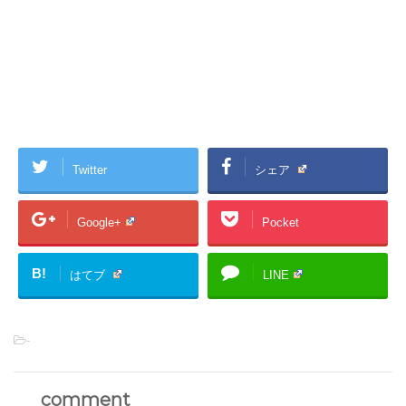
Twitter
シェア
Google+
Pocket
B!
はてブ
LINE
-
comment