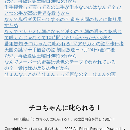
7:57、再放送翌土曜日8時15分から
千手観音って言ってるのに手が千本ないのはなんで？ ひ
とつの手が25の世界を救うから
なんで歩行者天国ってするの？ 道を人間のもとに取り戻
すため
なんでアサガオは朝になると咲くの？ 朝の明るさを感じ
て咲くんじゃなくて10時間ぐらい暗かったから咲く
番組告知 チコちゃんに叱られる! ▽アサガオの謎▽歩行者
天国の謎▽千手観音の謎 初回放送日 7月24日(金)午後
7:57、再放送翌土曜日8時15分から
なんでスーパーの野菜は紫色のテープで巻かれている
の？ 紫は緑の反対の色だから
ひょんなことの「ひょん」って何なの？ ひょんの実
チコちゃんに叱られる！
NHK番組「チコちゃんに叱られる！」の放送内容を詳しく紹介！
Copyright© チコちゃんに叱られる！ , 2026 All Rights Reserved Powered by