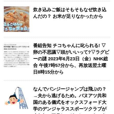
炊き込みご飯はそもそもなぜ炊き込
んだの？ お米が足りなかったから
番組告知 チコちゃんに叱られる! ▽
卵の不思議▽頭がいいって?▽ラグビ
ーの謎 2023年6月23日（金）NHK総
合 午後7時57分から、再放送翌土曜
日8時15分から
なんでバンジージャンプは飛ぶの？
→夫から逃げるため。バヌアツ共和
国のある儀式をオックスフォード大
学のデンジャラススポーツクラブが