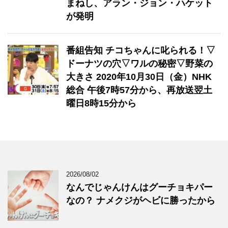
まねし、アラン・ジョン・ハケット
が発明
番組告知 チコちゃんに叱られる！▽
ドーナツの穴▽ワルの秘密▽野菜の
大きさ 2020年10月30日（金）NHK
総合 午後7時57分から、再放送翌土
曜日8時15分から
2026/08/02
なんでじゃんけんはグーチョキパー
なの？ ナメクジがヘビに勝ったから