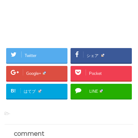
Twitter
シェア
Google+
Pocket
B!
はてブ
LINE
-
comment