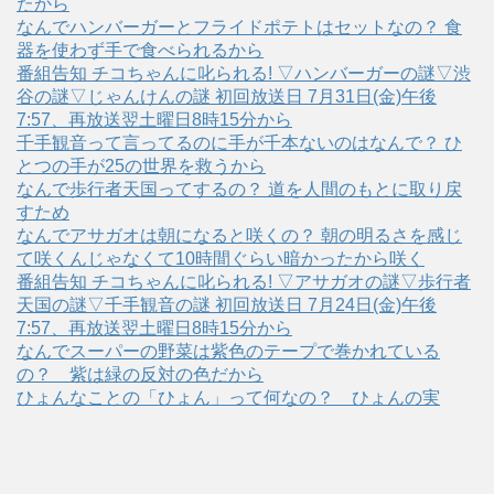
たから
なんでハンバーガーとフライドポテトはセットなの？ 食
器を使わず手で食べられるから
番組告知 チコちゃんに叱られる! ▽ハンバーガーの謎▽渋
谷の謎▽じゃんけんの謎 初回放送日 7月31日(金)午後
7:57、再放送翌土曜日8時15分から
千手観音って言ってるのに手が千本ないのはなんで？ ひ
とつの手が25の世界を救うから
なんで歩行者天国ってするの？ 道を人間のもとに取り戻
すため
なんでアサガオは朝になると咲くの？ 朝の明るさを感じ
て咲くんじゃなくて10時間ぐらい暗かったから咲く
番組告知 チコちゃんに叱られる! ▽アサガオの謎▽歩行者
天国の謎▽千手観音の謎 初回放送日 7月24日(金)午後
7:57、再放送翌土曜日8時15分から
なんでスーパーの野菜は紫色のテープで巻かれている
の？ 紫は緑の反対の色だから
ひょんなことの「ひょん」って何なの？ ひょんの実