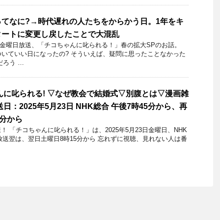
てなに?→時代遅れの人たちをからかう日。1年をキ
タートに変更し戻したことで大混乱
22日金曜日放送、「チコちゃんに叱られる！」春の拡大SPのお話。
ついていい日になったの? そういえば、疑問に思ったことなかった
だろう …
んに叱られる! ▽なぜ教会で結婚式▽別腹とは▽漫画雑
日：2025年5月23日 NHK総合 午後7時45分から、再
5分から
 「チコちゃんに叱られる！」​は、2025年5月23日金曜日、NHK
再放送翌は、翌日土曜日8時15分から 忘れずに視聴、見れない人は番