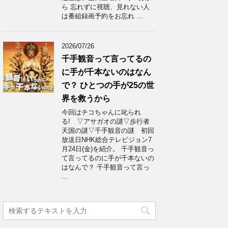
ら 忘れずに視聴、見れない人
は番組録画予約をお忘れ …
2026/07/26
千手観音って言ってるの
に手が千本ないのはなん
で？ ひとつの手が25の世
界を救うから
今回はチコちゃんに叱られ
る! ▽アサガオの謎▽歩行者
天国の謎▽千手観音の謎 初回
放送日NHK総合テレビジョン7
月24日(金)を紹介。 千手観音っ
て言ってるのに手が千本ないの
はなんで？ 千手観音って言っ
…