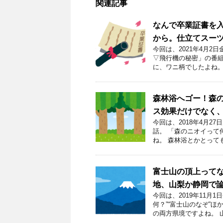
関連記事
なんで卒業証書を
から。仕立てスー
今回は、2021年4月
▽飛行機の秘密」の番組
に、ワニ柄でしたよね。
森林浴へゴー！森
ス効果だけでなく
今回は、2018年4月2
話。 「森のニオイって
ね。 森林浴とかとって
富士山の頂上って
地、山梨か静岡で
今回は、2019年11
何？”“富士山のなぞ”
の両方県境ですよね。 