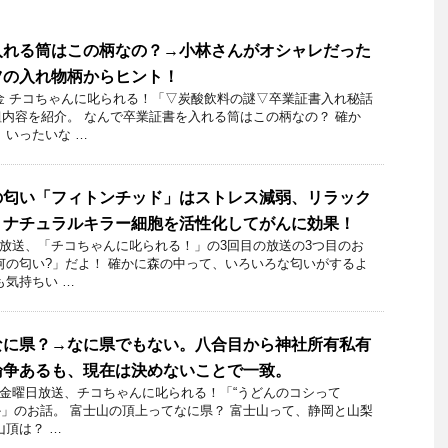
入れる筒はこの柄なの？→小林さんがオシャレだった
ツの入れ物柄からヒント！
2日金 チコちゃんに叱られる！「▽炭酸飲料の謎▽卒業証書入れ秘話
内容を紹介。 なんで卒業証書を入れる筒はこの柄なの？ 確か
 いったいな …
の匂い「フィトンチッド」はストレス減弱、リラック
、ナチュラルキラー細胞を活性化してがんに効果！
7日放送、「チコちゃんに叱られる！」の3回目の放送の3つ目のお
何の匂い?」だよ！ 確かに森の中って、いろいろな匂いがするよ
も気持ちい …
なに県？→なに県でもない。八合目から神社所有私有
論争あるも、現在は決めないことで一致。
月1日金曜日放送、チコちゃんに叱られる！「“うどんのコシって
ほか」のお話。 富士山の頂上ってなに県？ 富士山って、静岡と山梨
山頂は？ …