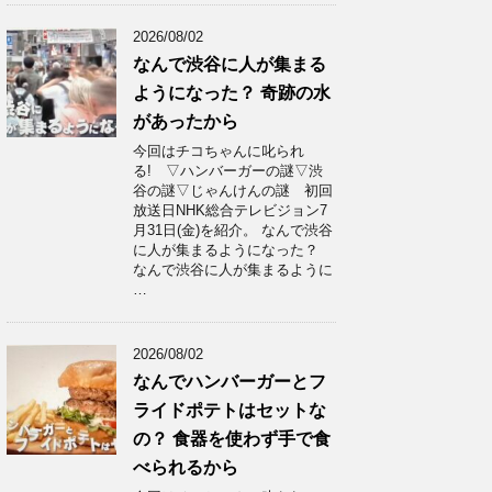
2026/08/02
なんで渋谷に人が集まる
ようになった？ 奇跡の水
があったから
今回はチコちゃんに叱られ
る! ▽ハンバーガーの謎▽渋
谷の謎▽じゃんけんの謎 初回
放送日NHK総合テレビジョン7
月31日(金)を紹介。 なんで渋谷
に人が集まるようになった？
なんで渋谷に人が集まるように
…
2026/08/02
なんでハンバーガーとフ
ライドポテトはセットな
の？ 食器を使わず手で食
べられるから