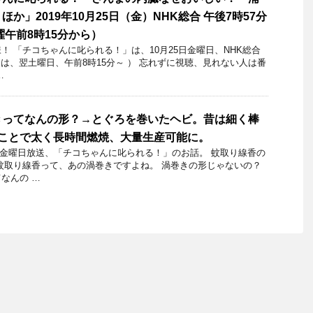
か」2019年10月25日（金）NHK総合 午後7時57分
曜午前8時15分から）
 「チコちゃんに叱られる！」​は、10月25日金曜日、NHK総合
送は、翌土曜日、午前8時15分～ ） 忘れずに視聴、見れない人は番
…
きってなんの形？→とぐろを巻いたヘビ。昔は細く棒
くことで太く長時間燃焼、大量生産可能に。
26日金曜日放送、「チコちゃんに叱られる！」のお話。 蚊取り線香の
蚊取り線香って、あの渦巻きですよね。 渦巻きの形じゃないの？
なんの …