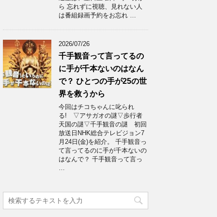
ら 忘れずに視聴、見れない人
は番組録画予約をお忘れ …
2026/07/26
千手観音って言ってるの
に手が千本ないのはなん
で？ ひとつの手が25の世
界を救うから
今回はチコちゃんに叱られ
る! ▽アサガオの謎▽歩行者
天国の謎▽千手観音の謎 初回
放送日NHK総合テレビジョン7
月24日(金)を紹介。 千手観音っ
て言ってるのに手が千本ないの
はなんで？ 千手観音って言っ
…