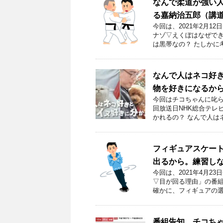
なんで柔道が強い
る嘉納治五郎（講
今回は、2021年2月
ナゾ▽えくぼはなぜでき
は黒帯なの？ たしかに
なんで人はネコ好き
物を好きになるか
今回はチコちゃんに叱ら
回放送日NHK総合テレビ
かれるの？ なんで人は
フィギュアスケー
出るから。練習し
今回は、2021年4月
▽目が回る理由」の番組
確かに、フィギュアの選
番組告知 チコち