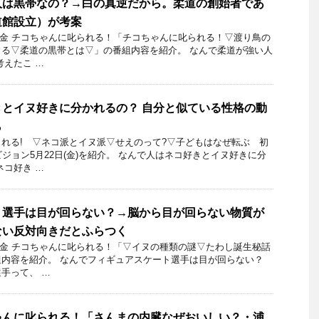
人は黒帯なの？→白の真逆だから。柔道の創始者であ
道館設立）が考案
12日金 チコちゃんに叱られる！「チコちゃんに叱られる！▽渡り鳥の
る▽柔道の黒帯とは▽」の番組内容を紹介。 なんで柔道が強い人
考えたこ …
とイヌ好きに分かれるの？ 自分と似ている性格の動
ら
れる! ▽ネコ派とイヌ派▽せえのって?▽子どもはなぜ転ぶ 初
ジョン5月22日(金)を紹介。 なんで人はネコ好きとイヌ好きに分
ネコ好き …
ト選手は目が回らない？→脳から目が回らない物質が
ない反対向きだとふらつく
23日金 チコちゃんに叱られる！「▽イヌの種類の謎▽たわし誕生秘話
内容を紹介。 なんでフィギュアスケート選手は目が回らない？
手って、 …
ゃんに叱られる！「さんまの内臓なぜおいしい？・浦