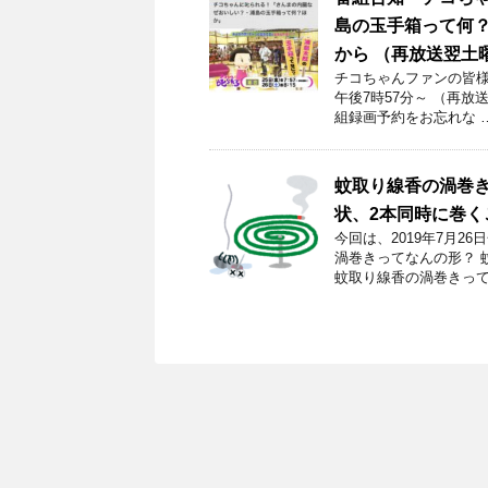
島の玉手箱って何？ほ
から （再放送翌土
チコちゃんファンの皆様！
午後7時57分～ （再放
組録画予約をお忘れな 
蚊取り線香の渦巻
状、2本同時に巻
今回は、2019年7月
渦巻きってなんの形？ 
蚊取り線香の渦巻きって