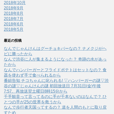
2018年10月
2018年9月
2018年8月
2018年7月
2018年6月
2018年5月
最近の投稿
なんでじゃんけんはグーチョキパーなの？ ナメクジがヘ
ビに勝ったから
なんで渋谷に人が集まるようになった？ 奇跡の水があっ
たから
なんでハンバーガーとフライドポテトはセットなの？ 食
器を使わず手で食べられるから
番組告知 チコちゃんに叱られる! ▽ハンバーガーの謎▽渋
谷の謎▽じゃんけんの謎 初回放送日 7月31日(金)午後
7:57、再放送翌土曜日8時15分から
千手観音って言ってるのに手が千本ないのはなんで？ ひ
とつの手が25の世界を救うから
なんで歩行者天国ってするの？ 道を人間のもとに取り戻
すため