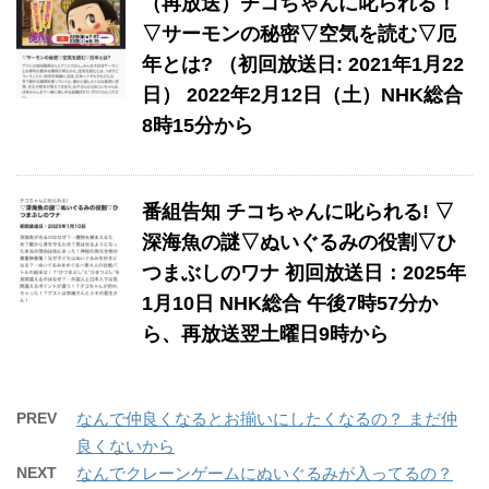
（再放送）チコちゃんに叱られる！
▽サーモンの秘密▽空気を読む▽厄
年とは? （初回放送日: 2021年1月22
日） 2022年2月12日（土）NHK総合
8時15分から
番組告知 チコちゃんに叱られる! ▽
深海魚の謎▽ぬいぐるみの役割▽ひ
つまぶしのワナ 初回放送日：2025年
1月10日 NHK総合 午後7時57分か
ら、再放送翌土曜日9時から
PREV
なんで仲良くなるとお揃いにしたくなるの？ まだ仲
良くないから
NEXT
なんでクレーンゲームにぬいぐるみが入ってるの？