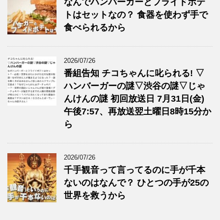
なんでハンバーガーとフライドポテ
トはセットなの？ 食器を使わず手で
食べられるから
2026/07/26
番組告知 チコちゃんに叱られる! ▽
ハンバーガーの謎▽渋谷の謎▽じゃ
んけんの謎 初回放送日 7月31日(金)
午後7:57、再放送翌土曜日8時15分か
ら
2026/07/26
千手観音って言ってるのに手が千本
ないのはなんで？ ひとつの手が25の
世界を救うから