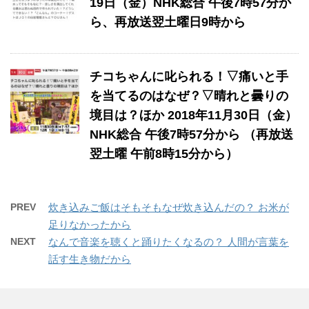
19日（金）NHK総合 午後7時57分か
ら、再放送翌土曜日9時から
チコちゃんに叱られる！▽痛いと手
を当てるのはなぜ？▽晴れと曇りの
境目は？ほか 2018年11月30日（金）
NHK総合 午後7時57分から （再放送
翌土曜 午前8時15分から）
PREV
炊き込みご飯はそもそもなぜ炊き込んだの？ お米が
足りなかったから
NEXT
なんで音楽を聴くと踊りたくなるの？ 人間が言葉を
話す生き物だから