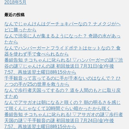
2018年5月
最近の投稿
なんでじゃんけんはグーチョキパーなの？ ナメクジがヘ
ビに勝ったから
なんで渋谷に人が集まるようになった？ 奇跡の水があっ
たから
なんでハンバーガーとフライドポテトはセットなの？ 食
器を使わず手で食べられるから
番組告知 チコちゃんに叱られる! ▽ハンバーガーの謎▽渋
谷の謎▽じゃんけんの謎 初回放送日 7月31日(金)午後
7:57、再放送翌土曜日8時15分から
千手観音って言ってるのに手が千本ないのはなんで？ ひ
とつの手が25の世界を救うから
なんで歩行者天国ってするの？ 道を人間のもとに取り戻
すため
なんでアサガオは朝になると咲くの？ 朝の明るさを感じ
て咲くんじゃなくて10時間ぐらい暗かったから咲く
番組告知 チコちゃんに叱られる! ▽アサガオの謎▽歩行者
天国の謎▽千手観音の謎 初回放送日 7月24日(金)午後
7:57、再放送翌土曜日8時15分から