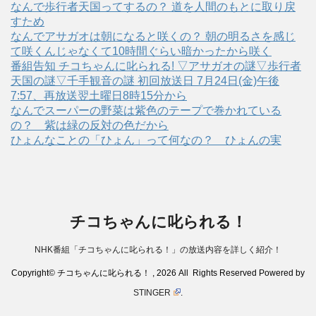
なんで歩行者天国ってするの？ 道を人間のもとに取り戻
すため
なんでアサガオは朝になると咲くの？ 朝の明るさを感じ
て咲くんじゃなくて10時間ぐらい暗かったから咲く
番組告知 チコちゃんに叱られる! ▽アサガオの謎▽歩行者
天国の謎▽千手観音の謎 初回放送日 7月24日(金)午後
7:57、再放送翌土曜日8時15分から
なんでスーパーの野菜は紫色のテープで巻かれている
の？ 紫は緑の反対の色だから
ひょんなことの「ひょん」って何なの？ ひょんの実
チコちゃんに叱られる！
NHK番組「チコちゃんに叱られる！」の放送内容を詳しく紹介！
Copyright© チコちゃんに叱られる！ , 2026 All Rights Reserved Powered by
STINGER
.