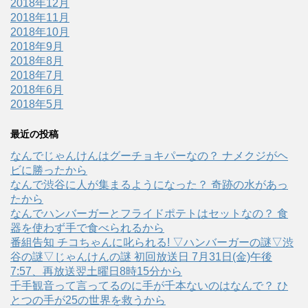
2018年12月
2018年11月
2018年10月
2018年9月
2018年8月
2018年7月
2018年6月
2018年5月
最近の投稿
なんでじゃんけんはグーチョキパーなの？ ナメクジがヘ
ビに勝ったから
なんで渋谷に人が集まるようになった？ 奇跡の水があっ
たから
なんでハンバーガーとフライドポテトはセットなの？ 食
器を使わず手で食べられるから
番組告知 チコちゃんに叱られる! ▽ハンバーガーの謎▽渋
谷の謎▽じゃんけんの謎 初回放送日 7月31日(金)午後
7:57、再放送翌土曜日8時15分から
千手観音って言ってるのに手が千本ないのはなんで？ ひ
とつの手が25の世界を救うから