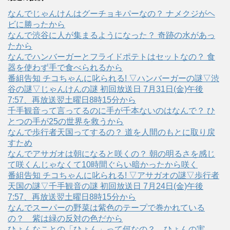
なんでじゃんけんはグーチョキパーなの？ ナメクジがヘ
ビに勝ったから
なんで渋谷に人が集まるようになった？ 奇跡の水があっ
たから
なんでハンバーガーとフライドポテトはセットなの？ 食
器を使わず手で食べられるから
番組告知 チコちゃんに叱られる! ▽ハンバーガーの謎▽渋
谷の謎▽じゃんけんの謎 初回放送日 7月31日(金)午後
7:57、再放送翌土曜日8時15分から
千手観音って言ってるのに手が千本ないのはなんで？ ひ
とつの手が25の世界を救うから
なんで歩行者天国ってするの？ 道を人間のもとに取り戻
すため
なんでアサガオは朝になると咲くの？ 朝の明るさを感じ
て咲くんじゃなくて10時間ぐらい暗かったから咲く
番組告知 チコちゃんに叱られる! ▽アサガオの謎▽歩行者
天国の謎▽千手観音の謎 初回放送日 7月24日(金)午後
7:57、再放送翌土曜日8時15分から
なんでスーパーの野菜は紫色のテープで巻かれている
の？ 紫は緑の反対の色だから
ひょんなことの「ひょん」って何なの？ ひょんの実