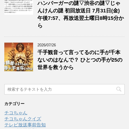
ハンバーガーの謎▽渋谷の謎▽じゃ
んけんの謎 初回放送日 7月31日(金)
午後7:57、再放送翌土曜日8時15分か
ら
2026/07/26
千手観音って言ってるのに手が千本
ないのはなんで？ ひとつの手が25の
世界を救うから
カテゴリー
チコちゃん
チコちゃんクイズ
テレビ放送事前告知