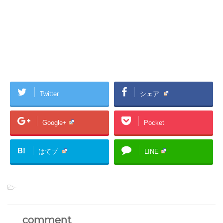
Twitter
シェア
Google+
Pocket
B!
はてブ
LINE
-
comment