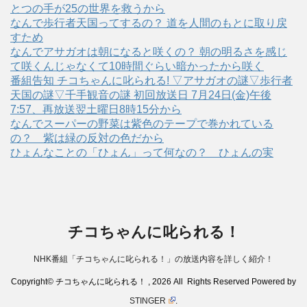
とつの手が25の世界を救うから
なんで歩行者天国ってするの？ 道を人間のもとに取り戻
すため
なんでアサガオは朝になると咲くの？ 朝の明るさを感じ
て咲くんじゃなくて10時間ぐらい暗かったから咲く
番組告知 チコちゃんに叱られる! ▽アサガオの謎▽歩行者
天国の謎▽千手観音の謎 初回放送日 7月24日(金)午後
7:57、再放送翌土曜日8時15分から
なんでスーパーの野菜は紫色のテープで巻かれている
の？ 紫は緑の反対の色だから
ひょんなことの「ひょん」って何なの？ ひょんの実
チコちゃんに叱られる！
NHK番組「チコちゃんに叱られる！」の放送内容を詳しく紹介！
Copyright© チコちゃんに叱られる！ , 2026 All Rights Reserved Powered by
STINGER
.