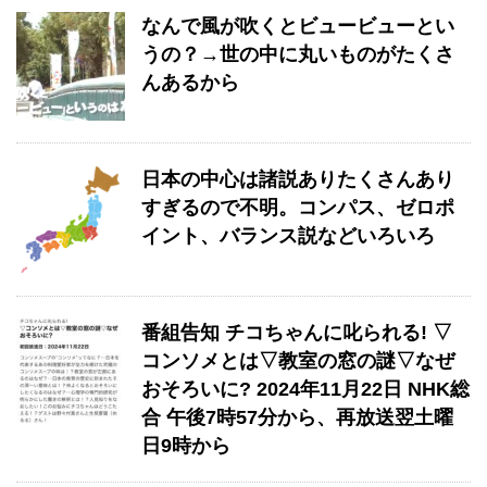
なんで風が吹くとビュービューとい
うの？→世の中に丸いものがたくさ
んあるから
日本の中心は諸説ありたくさんあり
すぎるので不明。コンパス、ゼロポ
イント、バランス説などいろいろ
番組告知 チコちゃんに叱られる! ▽
コンソメとは▽教室の窓の謎▽なぜ
おそろいに? 2024年11月22日 NHK総
合 午後7時57分から、再放送翌土曜
日9時から