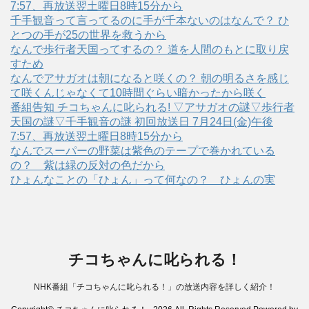
7:57、再放送翌土曜日8時15分から
千手観音って言ってるのに手が千本ないのはなんで？ ひ
とつの手が25の世界を救うから
なんで歩行者天国ってするの？ 道を人間のもとに取り戻
すため
なんでアサガオは朝になると咲くの？ 朝の明るさを感じ
て咲くんじゃなくて10時間ぐらい暗かったから咲く
番組告知 チコちゃんに叱られる! ▽アサガオの謎▽歩行者
天国の謎▽千手観音の謎 初回放送日 7月24日(金)午後
7:57、再放送翌土曜日8時15分から
なんでスーパーの野菜は紫色のテープで巻かれている
の？ 紫は緑の反対の色だから
ひょんなことの「ひょん」って何なの？ ひょんの実
チコちゃんに叱られる！
NHK番組「チコちゃんに叱られる！」の放送内容を詳しく紹介！