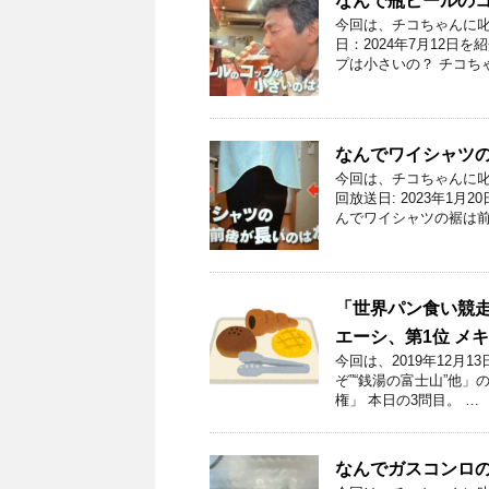
なんで瓶ビールの
今回は、チコちゃんに叱
日：2024年7月12日
プは小さいの？ チコち
なんでワイシャツ
今回は、チコちゃんに叱
回放送日: 2023年1
んでワイシャツの裾は前
「世界パン食い競走
エーシ、第1位 メ
今回は、2019年12月
ぞ”“銭湯の富士山”他
権」 本日の3問目。 …
なんでガスコンロ