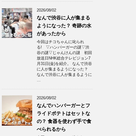
2026/08/02
なんで渋谷に人が集まる
ようになった？ 奇跡の水
があったから
今回はチコちゃんに叱られ
る! ▽ハンバーガーの謎▽渋
谷の謎▽じゃんけんの謎 初回
放送日NHK総合テレビジョン7
月31日(金)を紹介。 なんで渋谷
に人が集まるようになった？
なんで渋谷に人が集まるように
…
2026/08/02
なんでハンバーガーとフ
ライドポテトはセットな
の？ 食器を使わず手で食
べられるから