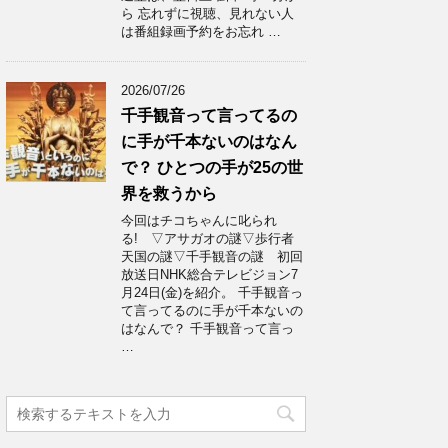
ら 忘れずに視聴、見れない人
は番組録画予約をお忘れ …
2026/07/26
千手観音って言ってるの
に手が千本ないのはなん
で？ ひとつの手が25の世
界を救うから
今回はチコちゃんに叱られ
る! ▽アサガオの謎▽歩行者
天国の謎▽千手観音の謎 初回
放送日NHK総合テレビジョン7
月24日(金)を紹介。 千手観音っ
て言ってるのに手が千本ないの
はなんで？ 千手観音って言っ
…