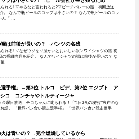
コップは小さいの？→ビール会社が生き残るため
られる! ▽やるなと言われると?▽ビーチバレーの謎 初回放送
を紹介。 なんで瓶ビールのコップは小さいの？ なんで瓶ビールのコッ
ゃん「 …
の裾は前後が長いの？→パンツの名残
られる! ▽なぜウソを▽温かいとおいしい訳▽ワイシャツの謎 初
月20日の番組内容を紹介。 なんでワイシャツの裾は前後が長いの？ な
後 …
選手権」→第3位 トルコ ピデ、第2位 エジプト ア
キシコ コンチャやトルティージャ
13日金曜日放送、チコちゃんに叱られる！「“1日3食の秘密”“裏声のな
」のお話。 「世界パン食い競走選手権」 「世界パン食い競走選手
の火は青いの？→完全燃焼しているから