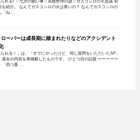
られる! ▽七夕の願い事▽高校野球の謎▽ガスコンロの不思議 初
月5日を紹介。 なんでガスコンロの火は青いの？ なんでガスコンロの
ん「ね …
クローバーは成長期に踏まれたりなどのアクシデント
化
られる！」​は、「すでにやったけど、同じ質問をいただいたSP」
、過去の内容を再掲載したものです。 ひとつ目の話題 ーーーーー
 「四つ葉 …