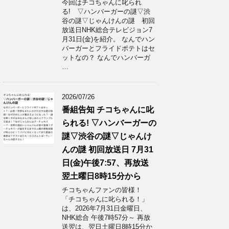
今回はチコちゃんに叱られ
る! ▽ハンバーガーの謎▽渋
谷の謎▽じゃんけんの謎 初回
放送日NHK総合テレビジョン7
月31日(金)を紹介。 なんでハン
バーガーとフライドポテトはセ
ットなの？ なんでハンバーガ
…
2026/07/26
番組告知 チコちゃんに叱
られる! ▽ハンバーガーの
謎▽渋谷の謎▽じゃんけ
んの謎 初回放送日 7月31
日(金)午後7:57、再放送
翌土曜日8時15分から
チコちゃんファンの皆様！
「チコちゃんに叱られる！」​
は、2026年7月31日金曜日、
NHK総合 午後7時57分～ 再放
送翌は、翌日土曜日8時15分か