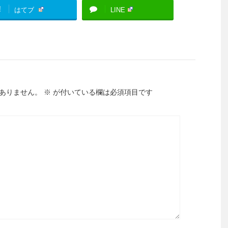
!
はてブ
LINE
ありません。
※
が付いている欄は必須項目です