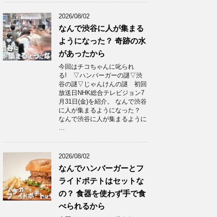
2026/08/02
なんで渋谷に人が集まる
ようになった？ 奇跡の水
があったから
今回はチコちゃんに叱られ
る! ▽ハンバーガーの謎▽渋
谷の謎▽じゃんけんの謎 初回
放送日NHK総合テレビジョン7
月31日(金)を紹介。 なんで渋谷
に人が集まるようになった？
なんで渋谷に人が集まるように
…
2026/08/02
なんでハンバーガーとフ
ライドポテトはセットな
の？ 食器を使わず手で食
べられるから