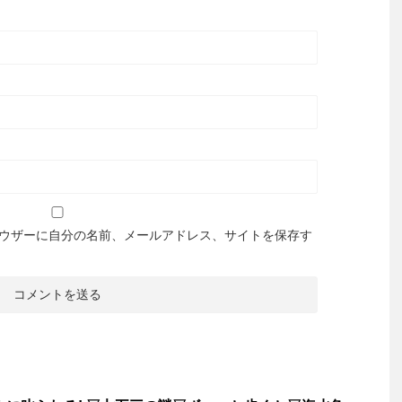
ウザーに自分の名前、メールアドレス、サイトを保存す