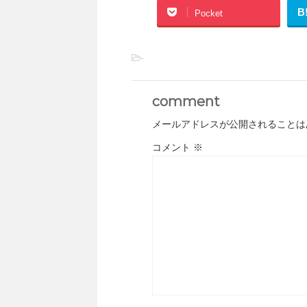
B
Pocket
-
comment
メールアドレスが公開されることは
コメント
※