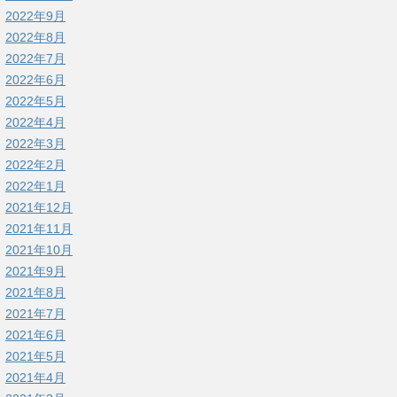
2022年9月
2022年8月
2022年7月
2022年6月
2022年5月
2022年4月
2022年3月
2022年2月
2022年1月
2021年12月
2021年11月
2021年10月
2021年9月
2021年8月
2021年7月
2021年6月
2021年5月
2021年4月