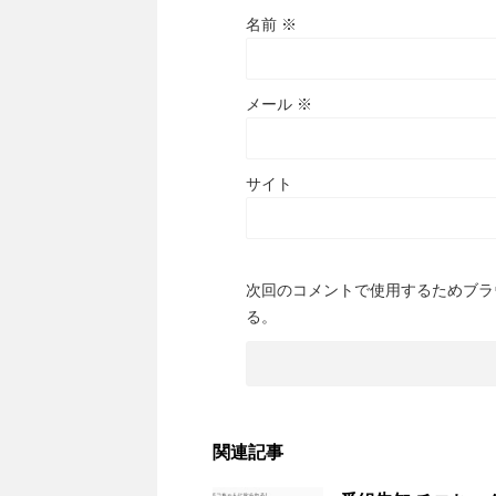
名前
※
メール
※
サイト
次回のコメントで使用するためブラ
る。
関連記事