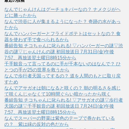
最近の投稿
なんでじゃんけんはグーチョキパーなの？ ナメクジがヘ
ビに勝ったから
なんで渋谷に人が集まるようになった？ 奇跡の水があっ
たから
なんでハンバーガーとフライドポテトはセットなの？ 食
器を使わず手で食べられるから
番組告知 チコちゃんに叱られる! ▽ハンバーガーの謎▽渋
谷の謎▽じゃんけんの謎 初回放送日 7月31日(金)午後
7:57、再放送翌土曜日8時15分から
千手観音って言ってるのに手が千本ないのはなんで？ ひ
とつの手が25の世界を救うから
なんで歩行者天国ってするの？ 道を人間のもとに取り戻
すため
なんでアサガオは朝になると咲くの？ 朝の明るさを感じ
て咲くんじゃなくて10時間ぐらい暗かったから咲く
番組告知 チコちゃんに叱られる! ▽アサガオの謎▽歩行者
天国の謎▽千手観音の謎 初回放送日 7月24日(金)午後
7:57、再放送翌土曜日8時15分から
なんでスーパーの野菜は紫色のテープで巻かれている
の？ 紫は緑の反対の色だから