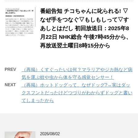
番組告知 チコちゃんに叱られる! ▽
なぜ手をつなぐ▽もしもしって▽す
あしとはだし 初回放送日：2025年8
月22日 NHK総合 午後7時45分から、
再放送翌土曜日8時15分から
PREV
（再掲）くすぐったいは何？マラリアやジカ熱など病
気を運ぶ蚊や虫から体を守る感覚センサー！
NEXT
（再掲）ホットドッグって、なぜドッグ?→実はダッ
クスフントだったけどつづりがわからずドッグと書い
てしまったから
2026/08/02