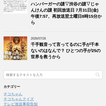
ハンバーガーの謎▽渋谷の謎▽じゃ
んけんの謎 初回放送日 7月31日(金)
午後7:57、再放送翌土曜日8時15分か
ら
2026/07/26
千手観音って言ってるのに手が千本
ないのはなんで？ ひとつの手が25の
世界を救うから
カテゴリー
チコちゃん
チコちゃんクイズ
テレビ放送事前告知