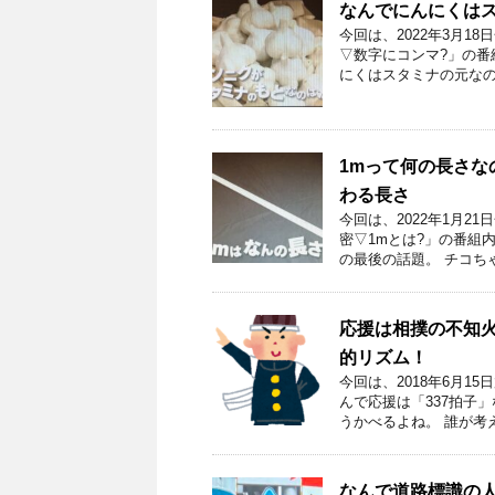
なんでにんにくは
今回は、2022年3月
▽数字にコンマ?」の番
にくはスタミナの元なの
1mって何の長さなの
わる長さ
今回は、2022年1月
密▽1mとは?」の番組内
の最後の話題。 チコちゃ
応援は相撲の不知火
的リズム！
今回は、2018年6月1
んで応援は「337拍子
うかべるよね。 誰が考え
なんで道路標識の