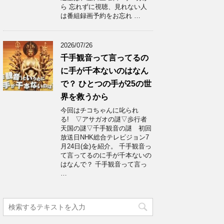
ら 忘れずに視聴、見れない人
は番組録画予約をお忘れ …
2026/07/26
千手観音って言ってるの
に手が千本ないのはなん
で？ ひとつの手が25の世
界を救うから
今回はチコちゃんに叱られ
る! ▽アサガオの謎▽歩行者
天国の謎▽千手観音の謎 初回
放送日NHK総合テレビジョン7
月24日(金)を紹介。 千手観音っ
て言ってるのに手が千本ないの
はなんで？ 千手観音って言っ
…