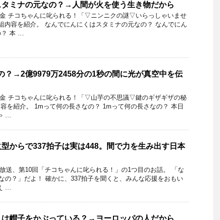
スタミナの元なの？→人間が火を使う生き物だから
18日金 チコちゃんに叱られる！「▽ニンニクの謎▽いらっしゃいませ
組内容を紹介。 なんでにんにくはスタミナの元なの？ なんでにん
？ 本 …
？→2億9979万2458分の1秒の間に光が真空中を伝
21日金 チコちゃんに叱られる！「▽山芋の不思議▽鍵のギザギザの秘
容を紹介。 1mって何の長さなの？ 1mって何の長さなの？ 本日
 …
型からで337拍子は実は448。間で力を生み出す日本
5日放送、第10回「チコちゃんに叱られる！」の1つ目のお話。 「な
」なの？」だよ！ 確かに、337拍子を聞くと、みんな応援をおもい
 …
人は帽子をかぶっている？→ヨーロッパの人だから