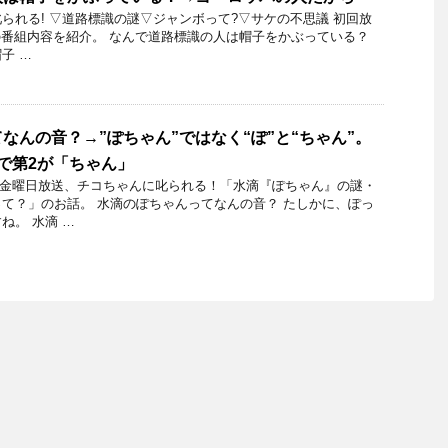
られる! ▽道路標識の謎▽ジャンボって?▽サケの不思議 初回放
15日の番組内容を紹介。 なんで道路標識の人は帽子をかぶっている？
子 …
なんの音？→”ぽちゃん”ではなく“ぽ”と“ちゃん”。
で第2が「ちゃん」
17日金曜日放送、チコちゃんに叱られる！「水滴『ぽちゃん』の謎・
て？」のお話。 水滴のぽちゃんってなんの音？ たしかに、ぽっ
ね。 水滴 …