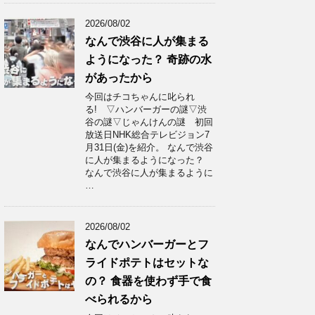
2026/08/02
なんで渋谷に人が集まる
ようになった？ 奇跡の水
があったから
今回はチコちゃんに叱られ
る! ▽ハンバーガーの謎▽渋
谷の謎▽じゃんけんの謎 初回
放送日NHK総合テレビジョン7
月31日(金)を紹介。 なんで渋谷
に人が集まるようになった？
なんで渋谷に人が集まるように
…
2026/08/02
なんでハンバーガーとフ
ライドポテトはセットな
の？ 食器を使わず手で食
べられるから