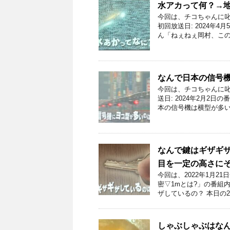
水アカって何？→
今回は、チコちゃんに
初回放送日: 2024年
ん「ねぇねぇ岡村、この
なんで日本の信号
今回は、チコちゃんに叱
送日: 2024年2月2
本の信号機は横型が多い
なんで鍵はギザギ
目を一定の高さに
今回は、2022年1月
密▽1mとは?」の番組
ザしているの？ 本日の2
しゃぶしゃぶはなん