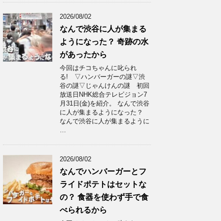
2026/08/02
なんで渋谷に人が集まる
ようになった？ 奇跡の水
があったから
今回はチコちゃんに叱られ
る! ▽ハンバーガーの謎▽渋
谷の謎▽じゃんけんの謎 初回
放送日NHK総合テレビジョン7
月31日(金)を紹介。 なんで渋谷
に人が集まるようになった？
なんで渋谷に人が集まるように
…
2026/08/02
なんでハンバーガーとフ
ライドポテトはセットな
の？ 食器を使わず手で食
べられるから