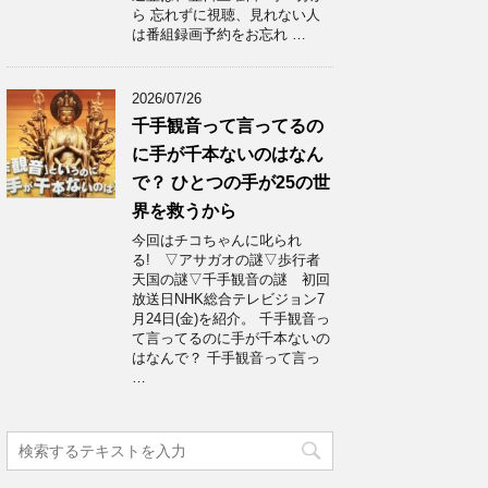
ら 忘れずに視聴、見れない人
は番組録画予約をお忘れ …
2026/07/26
千手観音って言ってるの
に手が千本ないのはなん
で？ ひとつの手が25の世
界を救うから
今回はチコちゃんに叱られ
る! ▽アサガオの謎▽歩行者
天国の謎▽千手観音の謎 初回
放送日NHK総合テレビジョン7
月24日(金)を紹介。 千手観音っ
て言ってるのに手が千本ないの
はなんで？ 千手観音って言っ
…