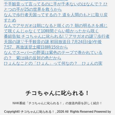
千手観音って言ってるのに手が千本ないのはなんで？ ひ
とつの手が25の世界を救うから
なんで歩行者天国ってするの？ 道を人間のもとに取り戻
すため
なんでアサガオは朝になると咲くの？ 朝の明るさを感じ
て咲くんじゃなくて10時間ぐらい暗かったから咲く
番組告知 チコちゃんに叱られる! ▽アサガオの謎▽歩行者
天国の謎▽千手観音の謎 初回放送日 7月24日(金)午後
7:57、再放送翌土曜日8時15分から
なんでスーパーの野菜は紫色のテープで巻かれている
の？ 紫は緑の反対の色だから
ひょんなことの「ひょん」って何なの？ ひょんの実
チコちゃんに叱られる！
NHK番組「チコちゃんに叱られる！」の放送内容を詳しく紹介！
Copyright© チコちゃんに叱られる！ , 2026 All Rights Reserved Powered by