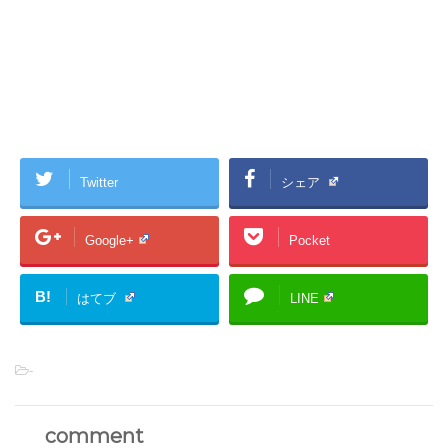
Twitter
シェア
Google+
Pocket
B!
はてブ
LINE
-
comment