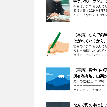
学ランの「ラン」
今回は、チコちゃんに叱
回放送日：2024年6
ン」ってなに？ チコち
（再掲）なんで鉛
はがれていくから。H
前回の「チコちゃんに叱ら
容を再掲載したものです。
日放送、チコちゃんに 
（再掲）富士山の
所有私有地、山梨
先日の放送は、2019年
ーーーーーーーーーー 今
どんのコシって何？” …
なんで海の水はし