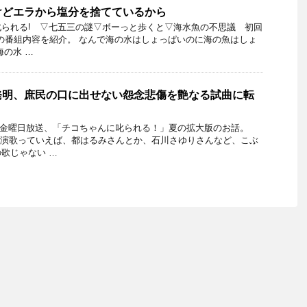
けどエラから塩分を捨てているから
られる! ▽七五三の謎▽ボーっと歩くと▽海水魚の不思議 初回
29日の番組内容を紹介。 なんで海の水はしょっぱいのに海の魚はしょ
海の水 …
発明、庶民の口に出せない怨念悲傷を艶なる試曲に転
17日金曜日放送、「チコちゃんに叱られる！」夏の拡大版のお話。
 演歌っていえば、都はるみさんとか、石川さゆりさんなど、こぶ
歌じゃない …