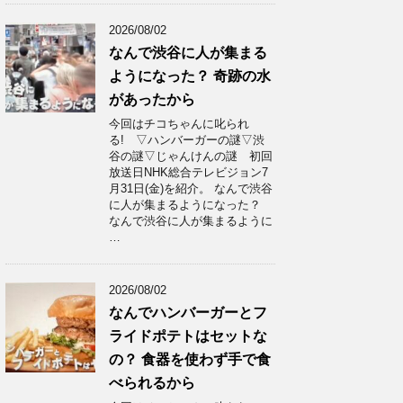
2026/08/02
なんで渋谷に人が集まる
ようになった？ 奇跡の水
があったから
今回はチコちゃんに叱られ
る! ▽ハンバーガーの謎▽渋
谷の謎▽じゃんけんの謎 初回
放送日NHK総合テレビジョン7
月31日(金)を紹介。 なんで渋谷
に人が集まるようになった？
なんで渋谷に人が集まるように
…
2026/08/02
なんでハンバーガーとフ
ライドポテトはセットな
の？ 食器を使わず手で食
べられるから