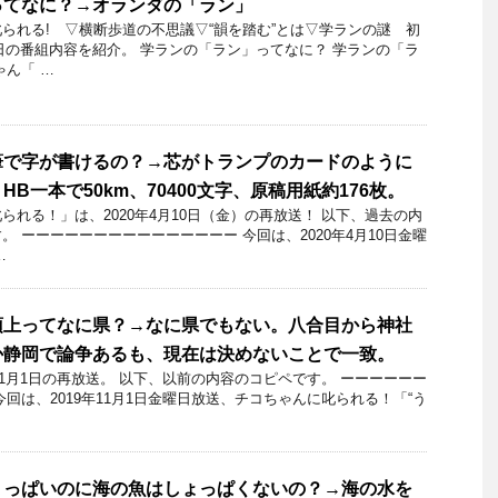
ってなに？→オランダの「ラン」
られる! ▽横断歩道の不思議▽“韻を踏む”とは▽学ランの謎 初
月7日の番組内容を紹介。 学ランの「ラン」ってなに？ 学ランの「ラ
ゃん「 …
筆で字が書けるの？→芯がトランプのカードのように
B一本で50km、70400文字、原稿用紙約176枚。
れる！」​は、2020年4月10日（金）の再放送！ 以下、過去の内
 ーーーーーーーーーーーーーーー 今回は、2020年4月10日金曜
…
頂上ってなに県？→なに県でもない。八合目から神社
か静岡で論争あるも、現在は決めないことで一致。
11月1日の再放送。 以下、以前の内容のコピペです。 ーーーーーー
回は、2019年11月1日金曜日放送、チコちゃんに叱られる！「“う
ょっぱいのに海の魚はしょっぱくないの？→海の水を