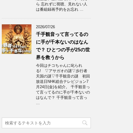
ら 忘れずに視聴、見れない人
は番組録画予約をお忘れ …
2026/07/26
千手観音って言ってるの
に手が千本ないのはなん
で？ ひとつの手が25の世
界を救うから
今回はチコちゃんに叱られ
る! ▽アサガオの謎▽歩行者
天国の謎▽千手観音の謎 初回
放送日NHK総合テレビジョン7
月24日(金)を紹介。 千手観音っ
て言ってるのに手が千本ないの
はなんで？ 千手観音って言っ
…