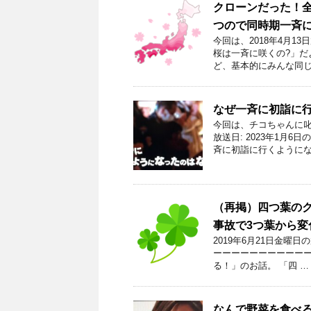
クローンだった！
つので同時期一斉
今回は、2018年4月1
桜は一斉に咲くの?」だ
ど、基本的にみんな同じ
なぜ一斉に初詣に
今回は、チコちゃんに叱
放送日: 2023年1月
斉に初詣に行くようにな
（再掲）四つ葉の
事故で3つ葉から変
2019年6月21日金曜
ーーーーーーーーーーー
る！」のお話。 「四 …
なんで野菜を食べ