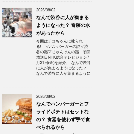
2026/08/02
なんで渋谷に人が集まる
ようになった？ 奇跡の水
があったから
今回はチコちゃんに叱られ
る! ▽ハンバーガーの謎▽渋
谷の謎▽じゃんけんの謎 初回
放送日NHK総合テレビジョン7
月31日(金)を紹介。 なんで渋谷
に人が集まるようになった？
なんで渋谷に人が集まるように
…
2026/08/02
なんでハンバーガーとフ
ライドポテトはセットな
の？ 食器を使わず手で食
べられるから