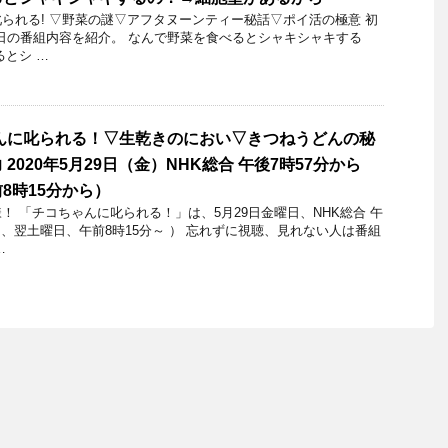
られる! ▽野菜の謎▽アフタヌーンティー秘話▽ポイ活の極意 初
月21日の番組内容を紹介。 なんで野菜を食べるとシャキシャキする
るとシ …
んに叱られる！▽生乾きのにおい▽きつねうどんの秘
2020年5月29日（金）NHK総合 午後7時57分から
8時15分から）
 「チコちゃんに叱られる！」​は、5月29日金曜日、NHK総合 午
は、翌土曜日、午前8時15分～ ） 忘れずに視聴、見れない人は番組
…