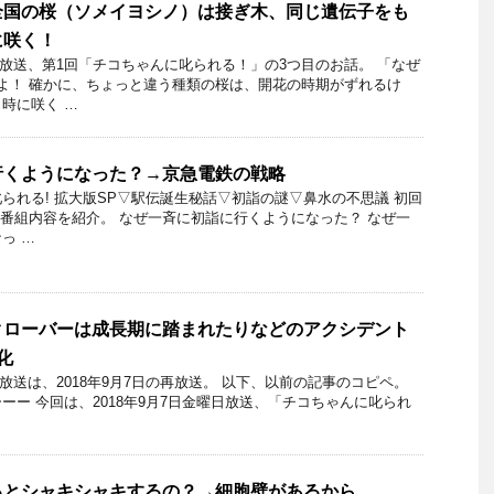
全国の桜（ソメイヨシノ）は接ぎ木、同じ遺伝子をも
に咲く！
3日放送、第1回「チコちゃんに叱られる！」の3つ目のお話。 「なぜ
よ！ 確かに、ちょっと違う種類の桜は、開花の時期がずれるけ
時に咲く …
行くようになった？→京急電鉄の戦略
られる! 拡大版SP▽駅伝誕生秘話▽初詣の謎▽鼻水の不思議 初回
6日の番組内容を紹介。 なぜ一斉に初詣に行くようになった？ なぜ一
っ …
クローバーは成長期に踏まれたりなどのアクシデント
化
日の放送は、2018年9月7日の再放送。 以下、以前の記事のコピペ。
ーー 今回は、2018年9月7日金曜日放送、「チコちゃんに叱られ
るとシャキシャキするの？→細胞壁があるから