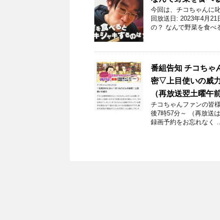
今回は、チコちゃんに叱
回放送日: 2023年4
の？ なんで野菜を食べ
番組告知 チコちゃ
密▽上目使いの威力 
（再放送翌土曜午前
チコちゃんファンの皆様！
後7時57分～ （再放送
録画予約をお忘れなく 