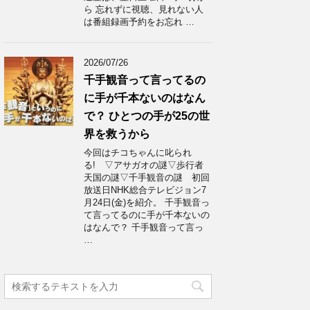
ら 忘れずに視聴、見れない人
は番組録画予約をお忘れ …
2026/07/26
千手観音って言ってるの
に手が千本ないのはなん
で？ ひとつの手が25の世
界を救うから
今回はチコちゃんに叱られ
る! ▽アサガオの謎▽歩行者
天国の謎▽千手観音の謎 初回
放送日NHK総合テレビジョン7
月24日(金)を紹介。 千手観音っ
て言ってるのに手が千本ないの
はなんで？ 千手観音って言っ
…