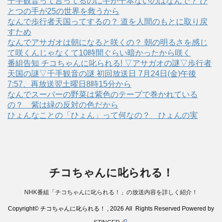
千手観音って言ってるのに手が千本ないのはなんで？ ひ
とつの手が25の世界を救うから
なんで歩行者天国ってするの？ 道を人間のもとに取り戻
すため
なんでアサガオは朝になると咲くの？ 朝の明るさを感じ
て咲くんじゃなくて10時間ぐらい暗かったから咲く
番組告知 チコちゃんに叱られる! ▽アサガオの謎▽歩行者
天国の謎▽千手観音の謎 初回放送日 7月24日(金)午後
7:57、再放送翌土曜日8時15分から
なんでスーパーの野菜は紫色のテープで巻かれている
の？ 紫は緑の反対の色だから
ひょんなことの「ひょん」って何なの？ ひょんの実
チコちゃんに叱られる！
NHK番組「チコちゃんに叱られる！」の放送内容を詳しく紹介！
Copyright© チコちゃんに叱られる！ , 2026 All Rights Reserved Powered by