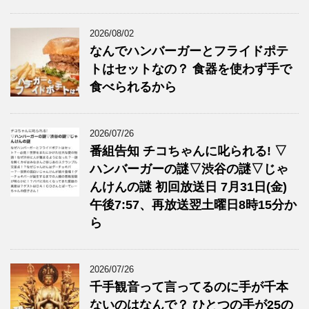
2026/08/02
なんでハンバーガーとフライドポテ
トはセットなの？ 食器を使わず手で
食べられるから
2026/07/26
番組告知 チコちゃんに叱られる! ▽
ハンバーガーの謎▽渋谷の謎▽じゃ
んけんの謎 初回放送日 7月31日(金)
午後7:57、再放送翌土曜日8時15分か
ら
2026/07/26
千手観音って言ってるのに手が千本
ないのはなんで？ ひとつの手が25の