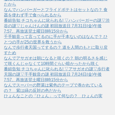
たから
なんでハンバーガーとフライドポテトはセットなの？ 食
器を使わず手で食べられるから
番組告知 チコちゃんに叱られる! ▽ハンバーガーの謎▽渋
谷の謎▽じゃんけんの謎 初回放送日 7月31日(金)午後
7:57、再放送翌土曜日8時15分から
千手観音って言ってるのに手が千本ないのはなんで？ ひ
とつの手が25の世界を救うから
なんで歩行者天国ってするの？ 道を人間のもとに取り戻
すため
なんでアサガオは朝になると咲くの？ 朝の明るさを感じ
て咲くんじゃなくて10時間ぐらい暗かったから咲く
番組告知 チコちゃんに叱られる! ▽アサガオの謎▽歩行者
天国の謎▽千手観音の謎 初回放送日 7月24日(金)午後
7:57、再放送翌土曜日8時15分から
なんでスーパーの野菜は紫色のテープで巻かれている
の？ 紫は緑の反対の色だから
ひょんなことの「ひょん」って何なの？ ひょんの実