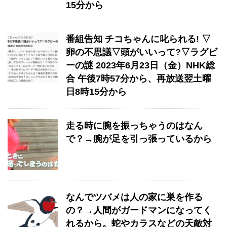
15分から
番組告知 チコちゃんに叱られる! ▽
卵の不思議▽頭がいいって?▽ラグビ
ーの謎 2023年6月23日（金）NHK総
合 午後7時57分から、再放送翌土曜
日8時15分から
走る時に腕を振っちゃうのはなん
で？→腕が足を引っ張っているから
なんでツバメは人の家に巣を作る
の？→人間がガードマンになってく
れるから。蛇やカラスなどの天敵対