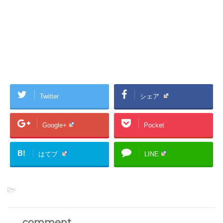
Twitter
シェア
Google+
Pocket
B!
はてブ
LINE
-
comment