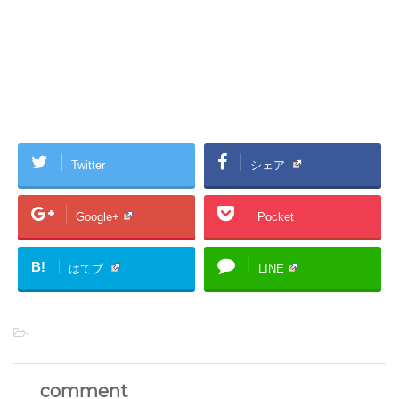
Twitter
シェア
Google+
Pocket
B!
はてブ
LINE
-
comment