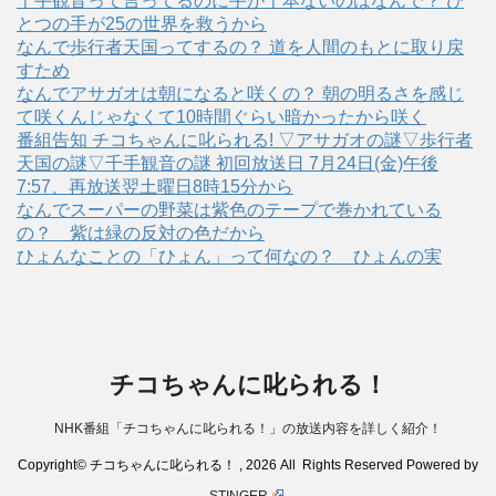
千手観音って言ってるのに手が千本ないのはなんで？ ひ
とつの手が25の世界を救うから
なんで歩行者天国ってするの？ 道を人間のもとに取り戻
すため
なんでアサガオは朝になると咲くの？ 朝の明るさを感じ
て咲くんじゃなくて10時間ぐらい暗かったから咲く
番組告知 チコちゃんに叱られる! ▽アサガオの謎▽歩行者
天国の謎▽千手観音の謎 初回放送日 7月24日(金)午後
7:57、再放送翌土曜日8時15分から
なんでスーパーの野菜は紫色のテープで巻かれている
の？ 紫は緑の反対の色だから
ひょんなことの「ひょん」って何なの？ ひょんの実
チコちゃんに叱られる！
NHK番組「チコちゃんに叱られる！」の放送内容を詳しく紹介！
Copyright© チコちゃんに叱られる！ , 2026 All Rights Reserved Powered by