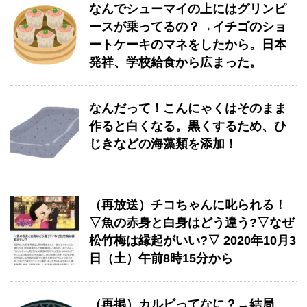
なんでシューマイの上にはグリンピ
ースが乗ってるの？→イチゴのショ
ートケーキのマネをしたから。日本
発祥、学校給食から広まった。
なんだって！こんにゃくはそのまま
作ると白くなる。黒くするため、ひ
じきなどの海藻類を添加！
（再放送）チコちゃんに叱られる！
▽魚の赤身と白身はどう違う?▽なぜ
松竹梅は縁起がいい?▽ 2020年10月3
日（土）午前8時15分から
（再掲）カルビってなに？→結局、