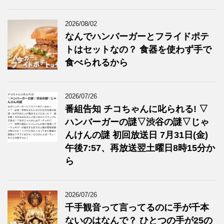
2026/08/02
なんでハンバーガーとフライドポテ
トはセットなの？ 食器を使わず手で
食べられるから
2026/07/26
番組告知 チコちゃんに叱られる! ▽
ハンバーガーの謎▽渋谷の謎▽じゃ
んけんの謎 初回放送日 7月31日(金)
午後7:57、再放送翌土曜日8時15分か
ら
2026/07/26
千手観音って言ってるのに手が千本
ないのはなんで？ ひとつの手が25の