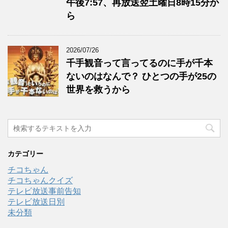
午後7:57、再放送翌土曜日8時15分か
ら
2026/07/26
千手観音って言ってるのに手が千本
ないのはなんで？ ひとつの手が25の
世界を救うから
カテゴリー
チコちゃん
チコちゃんクイズ
テレビ放送事前告知
テレビ放送日別
未分類