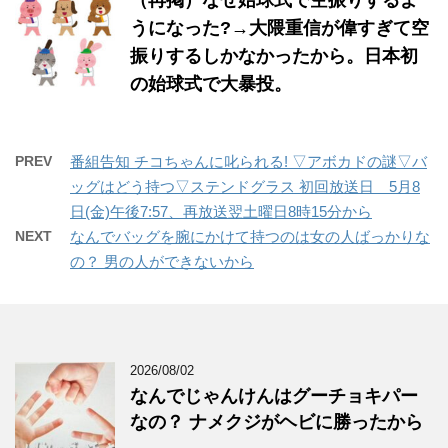
（再掲）なぜ始球式で空振りするよ
うになった?→大隈重信が偉すぎて空
振りするしかなかったから。日本初
の始球式で大暴投。
PREV
番組告知 チコちゃんに叱られる! ▽アボカドの謎▽バ
ッグはどう持つ▽ステンドグラス 初回放送日 5月8
日(金)午後7:57、再放送翌土曜日8時15分から
NEXT
なんでバッグを腕にかけて持つのは女の人ばっかりな
の？ 男の人ができないから
2026/08/02
なんでじゃんけんはグーチョキパー
なの？ ナメクジがヘビに勝ったから