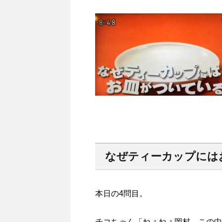
なぜティーカップには
本日の4問目。
チコちゃん「ねぇねぇ岡村、この中