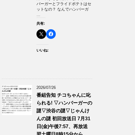
バーガーとフライドポテトはセ
ットなの？ なんでハンバーガ
…
共有:
いいね:
2026/07/26
番組告知 チコちゃんに叱
られる! ▽ハンバーガーの
謎▽渋谷の謎▽じゃんけ
んの謎 初回放送日 7月31
日(金)午後7:57、再放送
翌土曜日8時15分から