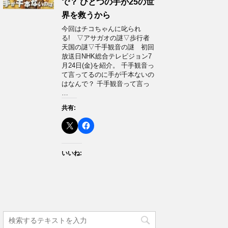
で？ ひとつの手が25の世
界を救うから
今回はチコちゃんに叱られ
る! ▽アサガオの謎▽歩行者
天国の謎▽千手観音の謎 初回
放送日NHK総合テレビジョン7
月24日(金)を紹介。 千手観音っ
て言ってるのに手が千本ないの
はなんで？ 千手観音って言っ
…
共有:
いいね: