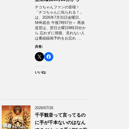
チコちゃんファンの皆様！
「チコちゃんに叱られる！」​
は、2026年7月31日金曜日、
NHK総合 午後7時57分～ 再放
送翌は、翌日土曜日8時15分か
ら 忘れずに視聴、見れない人
は番組録画予約をお忘れ …
共有:
いいね:
2026/07/26
千手観音って言ってるの
に手が千本ないのはなん