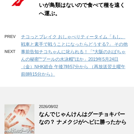
いが鳥類はないので食べて種を遠く
へ運ぶ。
PREV
チコっとブレイク おしゃべりティータイム「もし、
戦車と素手で戦うことになったらどうする?」 その他
NEXT
事前告知チコちゃんに叱られる！「“大阪のおばちゃ
んの秘密”“プールの水泳帽”ほか」2019年5月24日
（金）NHK総合 午後7時57分から （再放送翌土曜午
前8時15分から）
2026/08/02
なんでじゃんけんはグーチョキパー
なの？ ナメクジがヘビに勝ったから