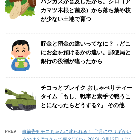
パンガスが普及したから。シロ（ア
カマツ木根と菌糸）から落ち葉や枝
が少ない土地で育つ
貯金と預金の違いってなに？→どこ
にお金を預けるかの違い。郵便局と
銀行の役割が違ったから
チコっとブレイク おしゃべりティー
タイム「もし、戦車と素手で戦うこ
とになったらどうする?」 その他
PREV
事前告知チコちゃんに叱られる！「“月にウサギがい
るのは？”“コクって何？”ほか」2019年9月13日（金）