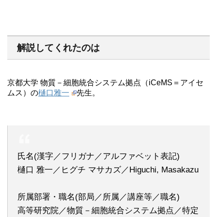
解説してくれたのは
京都大学 物質－細胞統合システム拠点（iCeMS＝アイセ
ムス）の
樋口雅一
先生。
氏名(漢字／フリガナ／アルファベット表記)
樋口 雅一／ヒグチ マサカズ／Higuchi, Masakazu
所属部署・職名(部局／所属／講座等／職名)
高等研究院／物質－細胞統合システム拠点／特定