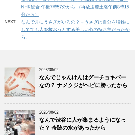
NHK総合 午後7時57分から （再放送翌土曜午前8時15
分から）
NEXT
なんで月にうさぎがいるの？→うさぎは自分を犠牲に
してでも人を救おうとする美しい心の持ち主だったか
ら。
2026/08/02
なんでじゃんけんはグーチョキパー
なの？ ナメクジがヘビに勝ったから
2026/08/02
なんで渋谷に人が集まるようになっ
た？ 奇跡の水があったから