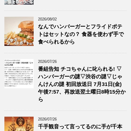
2026/08/02
なんでハンバーガーとフライドポテ
トはセットなの？ 食器を使わず手で
食べられるから
2026/07/26
番組告知 チコちゃんに叱られる! ▽
ハンバーガーの謎▽渋谷の謎▽じゃ
んけんの謎 初回放送日 7月31日(金)
午後7:57、再放送翌土曜日8時15分か
ら
2026/07/26
千手観音って言ってるのに手が千本