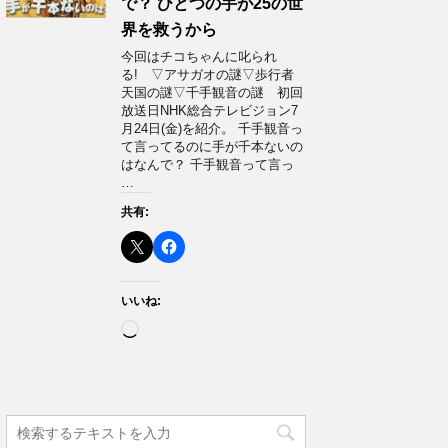
で？ ひとつの手が25の世
界を救うから
今回はチコちゃんに叱られ
る! ▽アサガオの謎▽歩行者
天国の謎▽千手観音の謎 初回
放送日NHK総合テレビジョン7
月24日(金)を紹介。 千手観音っ
て言ってるのに手が千本ないの
はなんで？ 千手観音って言っ
…
共有:
いいね:
読
み
込
み
中…