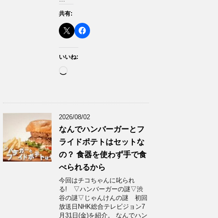
共有:
いいね:
読
み
込
み
中…
2026/08/02
なんでハンバーガーとフ
ライドポテトはセットな
の？ 食器を使わず手で食
べられるから
今回はチコちゃんに叱られ
る! ▽ハンバーガーの謎▽渋
谷の謎▽じゃんけんの謎 初回
放送日NHK総合テレビジョン7
月31日(金)を紹介。 なんでハン