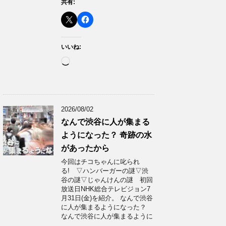
共有:
いいね:
読
み
込
み
中…
2026/08/02
なんで渋谷に人が集まる
ようになった？ 奇跡の水
があったから
今回はチコちゃんに叱られ
る! ▽ハンバーガーの謎▽渋
谷の謎▽じゃんけんの謎 初回
放送日NHK総合テレビジョン7
月31日(金)を紹介。 なんで渋谷
に人が集まるようになった？
なんで渋谷に人が集まるように
…