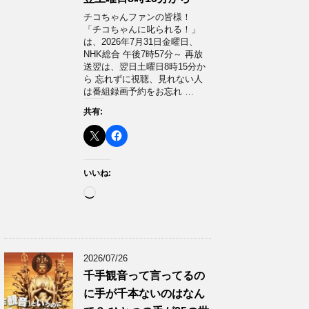
チコちゃんファンの皆様！
「チコちゃんに叱られる！」​
は、2026年7月31日金曜日、
NHK総合 午後7時57分～ 再放
送翌は、翌日土曜日8時15分か
ら 忘れずに視聴、見れない人
は番組録画予約をお忘れ …
共有:
いいね:
読
み
込
み
中…
2026/07/26
千手観音って言ってるの
に手が千本ないのはなん