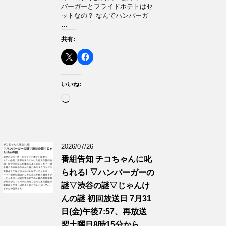
バーガーとフライドポテトはセ
ットなの？ なんでハンバーガ
…
共有:
いいね:
読
み
込
み
中…
2026/07/26
番組告知 チコちゃんに叱
られる! ▽ハンバーガーの
謎▽渋谷の謎▽じゃんけ
んの謎 初回放送日 7月31
日(金)午後7:57、再放送
翌土曜日8時15分から