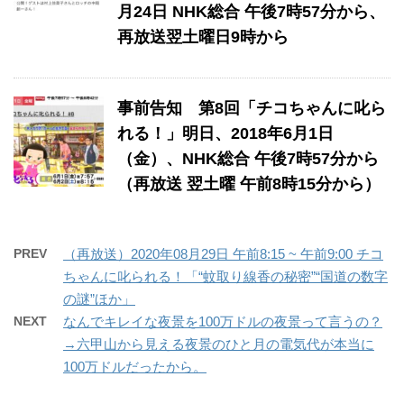
月24日 NHK総合 午後7時57分から、
再放送翌土曜日9時から
事前告知 ​第8回「チコちゃんに叱ら
れる！」​明日、2018年6月1日
（金）、NHK総合 午後7時57分から
（再放送 翌土曜 午前8時15分から）
PREV
（再放送）2020年08月29日 午前8:15 ~ 午前9:00 チコ
ちゃんに叱られる！「“蚊取り線香の秘密”“国道の数字
の謎”ほか」
NEXT
なんでキレイな夜景を100万ドルの夜景って言うの？
→六甲山から見える夜景のひと月の電気代が本当に
100万ドルだったから。