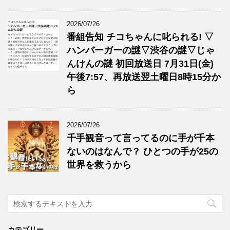
2026/07/26
番組告知 チコちゃんに叱られる! ▽
ハンバーガーの謎▽渋谷の謎▽じゃ
んけんの謎 初回放送日 7月31日(金)
午後7:57、再放送翌土曜日8時15分か
ら
2026/07/26
千手観音って言ってるのに手が千本
ないのはなんで？ ひとつの手が25の
世界を救うから
カテゴリー