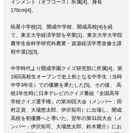
インメント（オフコース）所属[4]。身長
170cm[4]。
暁星小学校[2]、開成中学校、開成高校[4]を経
て、東京大学経済学部を卒業[1]。東京大学大学院
農学生命科学研究科農業・資源経済学専攻修士課
程中退[2][3]。
中学時代より開成学園クイズ研究部に所属[4]。第
18回高校生オープンで史上初となる中学生（当時
中学3年生）での優勝を果たした[5]。その後、 高
校1年生時に日本テレビのクイズ番組『全国高等
学校クイズ選手権』の第30回大会（メンバー：田
村正資、大場悠太郎、伊沢拓司）に出場し、開成
高校を初優勝へと導いた。翌年の第31回大会（メ
ンバー：伊沢拓司、大場悠太郎、鈴木耀介）にお