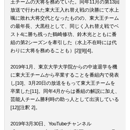
王チームの大将を務めていた。同年11月の第13回
放送で行われた東大王入れ替え戦の決勝にて水上
颯に敗れ大将交代となったものの、東大王チーム
の最年長、大黒柱として、同じく入れ替え戦でベ
スト4に勝ち残った鶴崎修功、鈴木光とともに番
組の第2シーズンを牽引した（水上不在時には代
わりに大将を務めることも）[2][9][4]。
2019年1月、東京大学大学院からの中途退学を機
に東大王チームから卒業することを番組内で発表
し[10]、3月20日の放送をもって東大王チームを
卒業した[11]。同年4月からは番組の解説に加え、
芸能人チーム勝利時の助っ人として出演している
[12][注釈 2]。
2019年3月30日、YouTubeチャンネル