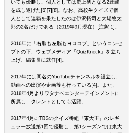
いても優勝し、個人としては史上初となる2連覇
を成し遂げた[6][7][8]。なお、高校生クイズで個
人として連覇を果たしたのは伊沢拓司と大場悠太
郎の2名だけである（2019年9月現在）[注釈 1]。
2016年に「右脳も左脳もヨロコブ」というコンセ
プトの下、ウェブメディア『QuizKnock』を立ち
上げ、編集長に就任[4]。
2017年には同名のYouTubeチャンネルを設立し、
動画への出演や企画等も行っている[4]。また、
2018年4月よりワタナベエンターテインメントに
所属し、タレントとしても活躍。
2017年4月にTBSのクイズ番組『東大王』のレギ
ュラー放送第1回で優勝し、第1シーズンでは東大