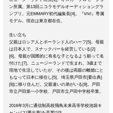
ン所属。第13回ニコラモデルオーディショングラ
ンプリ。元EMMARY初代編集長[4]。『ViVi』専属
モデル。現在は東京都在住。
生い立ち
父親はロシア人とポーランド人のハーフ[5]。母親
は日本人で、スナックバーを経営している[2]
[6]。母親が国際的に有名な子となるよう願って名
付けた[7]。ニュージーランドで生まれ、3歳まで
現地で生活していたが、その後は両親の離婚にと
もなって日本に移住し[5]、埼玉県戸田市[要出典]
[8]に移り住んだ。父親違いの弟がいる[9]。戸田
市立戸田第一小学校、戸田市立戸田中学校卒業。
2016年3月に通信制高校飛鳥未来高等学校池袋キ
ャンパス[要出典]を卒業[10]。