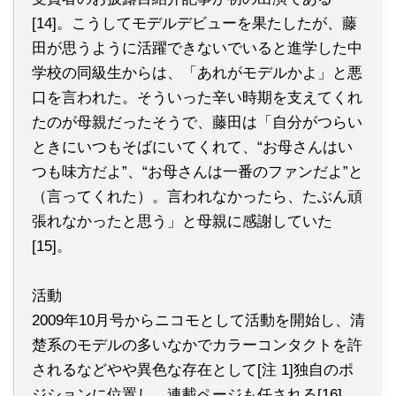
[14]。こうしてモデルデビューを果たしたが、藤
田が思うように活躍できないでいると進学した中
学校の同級生からは、「あれがモデルかよ」と悪
口を言われた。そういった辛い時期を支えてくれ
たのが母親だったそうで、藤田は「自分がつらい
ときにいつもそばにいてくれて、“お母さんはい
つも味方だよ”、“お母さんは一番のファンだよ”と
（言ってくれた）。言われなかったら、たぶん頑
張れなかったと思う」と母親に感謝していた
[15]。
活動
2009年10月号からニコモとして活動を開始し、清
楚系のモデルの多いなかでカラーコンタクトを許
されるなどやや異色な存在として[注 1]独自のポ
ジションに位置し、連載ページも任される[16]。