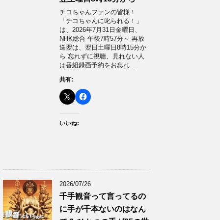
チコちゃんファンの皆様！
「チコちゃんに叱られる！」​
は、2026年7月31日金曜日、
NHK総合 午後7時57分～ 再放
送翌は、翌日土曜日8時15分か
ら 忘れずに視聴、見れない人
は番組録画予約をお忘れ …
共有:
いいね:
2026/07/26
千手観音って言ってるの
に手が千本ないのはなん