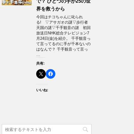
で？ ひとつの手が25の世
界を救うから
今回はチコちゃんに叱られ
る! ▽アサガオの謎▽歩行者
天国の謎▽千手観音の謎 初回
放送日NHK総合テレビジョン7
月24日(金)を紹介。 千手観音っ
て言ってるのに手が千本ないの
はなんで？ 千手観音って言っ
…
共有:
いいね: