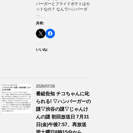
バーガーとフライドポテトはセ
ットなの？ なんでハンバーガ
…
共有:
いいね:
2026/07/26
番組告知 チコちゃんに叱
られる! ▽ハンバーガーの
謎▽渋谷の謎▽じゃんけ
んの謎 初回放送日 7月31
日(金)午後7:57、再放送
翌土曜日8時15分から