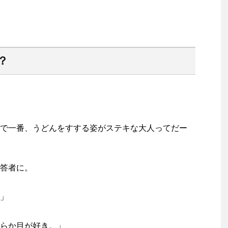
？
で一番、うどんをすする姿がステキな大人ってだー
答者に。
」
らか目が好き。」