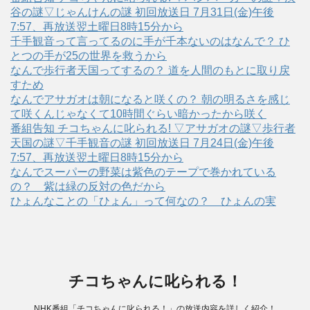
谷の謎▽じゃんけんの謎 初回放送日 7月31日(金)午後
7:57、再放送翌土曜日8時15分から
千手観音って言ってるのに手が千本ないのはなんで？ ひ
とつの手が25の世界を救うから
なんで歩行者天国ってするの？ 道を人間のもとに取り戻
すため
なんでアサガオは朝になると咲くの？ 朝の明るさを感じ
て咲くんじゃなくて10時間ぐらい暗かったから咲く
番組告知 チコちゃんに叱られる! ▽アサガオの謎▽歩行者
天国の謎▽千手観音の謎 初回放送日 7月24日(金)午後
7:57、再放送翌土曜日8時15分から
なんでスーパーの野菜は紫色のテープで巻かれている
の？ 紫は緑の反対の色だから
ひょんなことの「ひょん」って何なの？ ひょんの実
チコちゃんに叱られる！
NHK番組「チコちゃんに叱られる！」の放送内容を詳しく紹介！