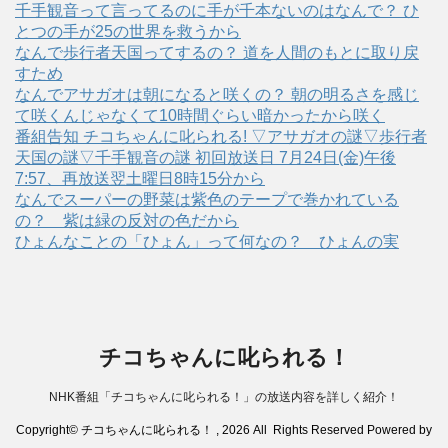
千手観音って言ってるのに手が千本ないのはなんで？ ひ
とつの手が25の世界を救うから
なんで歩行者天国ってするの？ 道を人間のもとに取り戻
すため
なんでアサガオは朝になると咲くの？ 朝の明るさを感じ
て咲くんじゃなくて10時間ぐらい暗かったから咲く
番組告知 チコちゃんに叱られる! ▽アサガオの謎▽歩行者
天国の謎▽千手観音の謎 初回放送日 7月24日(金)午後
7:57、再放送翌土曜日8時15分から
なんでスーパーの野菜は紫色のテープで巻かれている
の？ 紫は緑の反対の色だから
ひょんなことの「ひょん」って何なの？ ひょんの実
チコちゃんに叱られる！
NHK番組「チコちゃんに叱られる！」の放送内容を詳しく紹介！
Copyright© チコちゃんに叱られる！ , 2026 All Rights Reserved Powered by