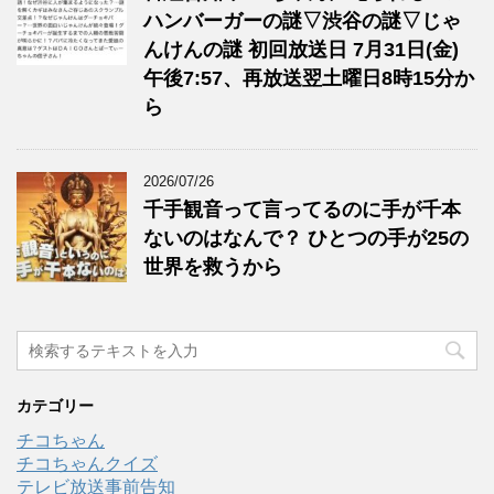
ハンバーガーの謎▽渋谷の謎▽じゃ
んけんの謎 初回放送日 7月31日(金)
午後7:57、再放送翌土曜日8時15分か
ら
2026/07/26
千手観音って言ってるのに手が千本
ないのはなんで？ ひとつの手が25の
世界を救うから
カテゴリー
チコちゃん
チコちゃんクイズ
テレビ放送事前告知