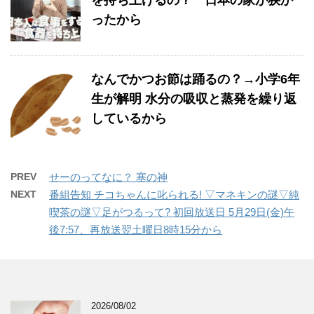
を持ち上げるの？ 日本の家が狭か
ったから
なんでかつお節は踊るの？→小学6年
生が解明 水分の吸収と蒸発を繰り返
しているから
PREV
せーのってなに？ 塞の神
NEXT
番組告知 チコちゃんに叱られる! ▽マネキンの謎▽純
喫茶の謎▽足がつるって? 初回放送日 5月29日(金)午
後7:57、再放送翌土曜日8時15分から
2026/08/02