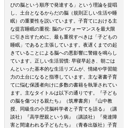
びの脳という順序で発達する」という理論を提唱
し、土台となるからだの脳（規則正しい生活や睡
眠）の重要性を説いています。子育てにおける主
な提言睡眠の重視: 脳のパフォーマンスを最大限
に引き出すために、最も重視すべきは「子どもの
睡眠」であると主張しています。夜遅くまでの起
きていることによる脳への悪影響に警鐘を鳴らし
ています。正しい生活習慣: 早寝早起き、朝ごは
んといった基本的な生活リズムが、情緒や学習能
力の土台になると指導しています。主な著書子育
てに悩む保護者向けに多数の書籍を執筆されてい
ます。主なタイトルは以下の通りです。『子ども
の脳を傷つける親たち』（筑摩書房）『山中教
授、同級生の小児脳科学者と子育てを語る』（講
談社）『高学歴親という病』（講談社）『発達障
害と間違われる子どもたち』（青春出版社）子育