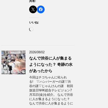
共有:
いいね:
読
み
込
み
中…
2026/08/02
なんで渋谷に人が集まる
ようになった？ 奇跡の水
があったから
今回はチコちゃんに叱られ
る! ▽ハンバーガーの謎▽渋
谷の謎▽じゃんけんの謎 初回
放送日NHK総合テレビジョン7
月31日(金)を紹介。 なんで渋谷
に人が集まるようになった？
なんで渋谷に人が集まるように
…