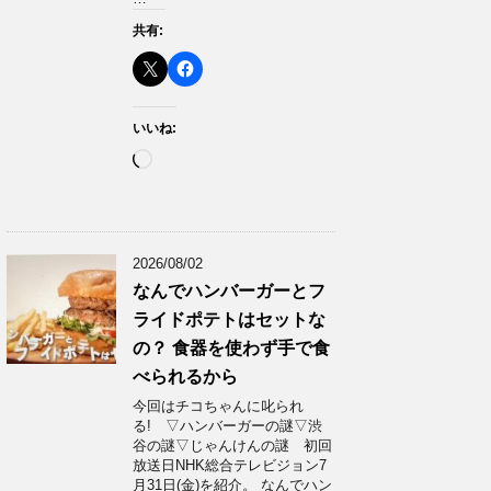
共有:
いいね:
読
み
込
み
中…
2026/08/02
なんでハンバーガーとフ
ライドポテトはセットな
の？ 食器を使わず手で食
べられるから
今回はチコちゃんに叱られ
る! ▽ハンバーガーの謎▽渋
谷の謎▽じゃんけんの謎 初回
放送日NHK総合テレビジョン7
月31日(金)を紹介。 なんでハン