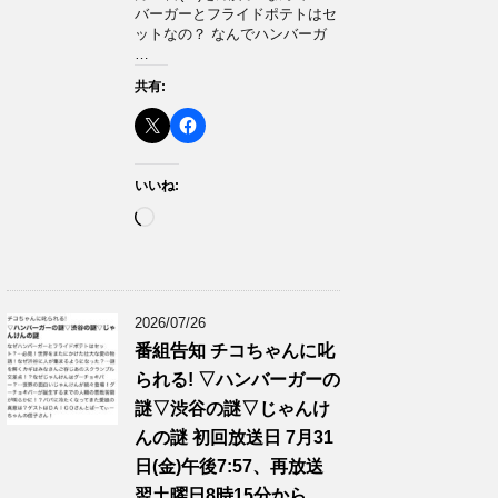
バーガーとフライドポテトはセ
ットなの？ なんでハンバーガ
…
共有:
いいね:
読
み
込
み
中…
2026/07/26
番組告知 チコちゃんに叱
られる! ▽ハンバーガーの
謎▽渋谷の謎▽じゃんけ
んの謎 初回放送日 7月31
日(金)午後7:57、再放送
翌土曜日8時15分から