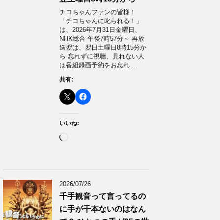
チコちゃんファンの皆様！
「チコちゃんに叱られる！」​
は、2026年7月31日金曜日、
NHK総合 午後7時57分～ 再放
送翌は、翌日土曜日8時15分か
ら 忘れずに視聴、見れない人
は番組録画予約をお忘れ …
共有:
いいね:
読
み
込
み
中…
2026/07/26
千手観音って言ってるの
に手が千本ないのはなん