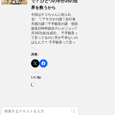
で？ ひとつの手が25の世
界を救うから
今回はチコちゃんに叱られ
る! ▽アサガオの謎▽歩行者
天国の謎▽千手観音の謎 初回
放送日NHK総合テレビジョン7
月24日(金)を紹介。 千手観音っ
て言ってるのに手が千本ないの
はなんで？ 千手観音って言っ
…
共有:
いいね:
読
み
込
み
中…