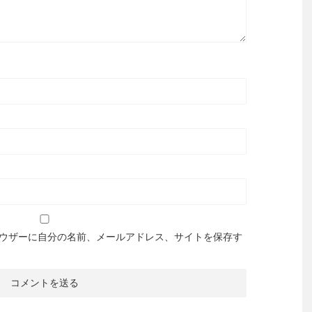
ウザーに自分の名前、メールアドレス、サイトを保存す