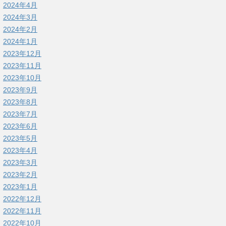
2024年4月
2024年3月
2024年2月
2024年1月
2023年12月
2023年11月
2023年10月
2023年9月
2023年8月
2023年7月
2023年6月
2023年5月
2023年4月
2023年3月
2023年2月
2023年1月
2022年12月
2022年11月
2022年10月