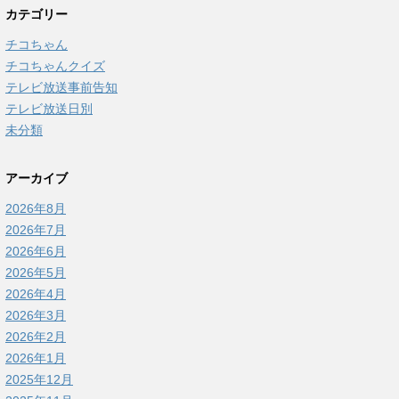
カテゴリー
チコちゃん
チコちゃんクイズ
テレビ放送事前告知
テレビ放送日別
未分類
アーカイブ
2026年8月
2026年7月
2026年6月
2026年5月
2026年4月
2026年3月
2026年2月
2026年1月
2025年12月