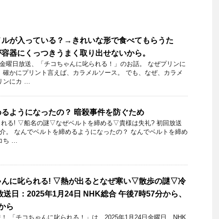
メルが入っている？→きれいな形で食べてもらうた
が容器にくっつきうまく取り出せないから。
15日金曜日放送、「チコちゃんに叱られる！」のお話。 なぜプリンに
 確かにプリント言えば、カラメルソース。 でも、なぜ、カラメ
リンにカ …
るようになったの？ 暗殺事件を防ぐため
れる! ▽船名の謎▽なぜベルトを締める▽貴様は失礼? 初回放送
を紹介。 なんでベルトを締めるようになったの？ なんでベルトを締め
コち …
んに叱られる! ▽熱が出るとなぜ寒い▽散歩の謎▽冷
送日：2025年1月24日 NHK総合 午後7時57分から、
から
 「チコちゃんに叱られる！」​は、2025年1月24日金曜日、NHK