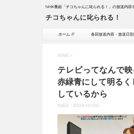
NHK番組「チコちゃんに叱られる！」の放送内容
チコちゃんに叱られる！
ホーム
各回放送内容・放送日別
覧
HOME
>
テレビってなんで映
赤緑青にして明るく
しているから
投稿日：
2022年4月10日