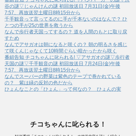
谷の謎▽じゃんけんの謎 初回放送日 7月31日(金)午後
7:57、再放送翌土曜日8時15分から
千手観音って言ってるのに手が千本ないのはなんで？ ひ
とつの手が25の世界を救うから
なんで歩行者天国ってするの？ 道を人間のもとに取り戻
すため
なんでアサガオは朝になると咲くの？ 朝の明るさを感じ
て咲くんじゃなくて10時間ぐらい暗かったから咲く
番組告知 チコちゃんに叱られる! ▽アサガオの謎▽歩行者
天国の謎▽千手観音の謎 初回放送日 7月24日(金)午後
7:57、再放送翌土曜日8時15分から
なんでスーパーの野菜は紫色のテープで巻かれている
の？ 紫は緑の反対の色だから
ひょんなことの「ひょん」って何なの？ ひょんの実
チコちゃんに叱られる！